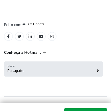
em Amsterdam
em Madrid
em Bogotá
Feito com
❤
em Belo Horizonte
na Cidade do México
Conheça a Hotmart
Idioma
Português
Central de ajuda
Termos
Privacidade
Cookies