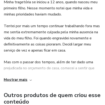
Minha tragetória se iniciou a 12 anos, quando nasceu meu
primeiro filho. Nesse momento notei que minha vida e
minhas prioridades haviam mudado.
Tentei por mais um tempo continuar trabalhando fora mas
me sentia extremamente culpada pela minha ausencia na
vida do meu filho. Foi quando engravidei novamente e
definitivamente as coisas pioraram. Decidi largar meu
serviço de vez e apenas ficar em casa.
Mas com o passar dos tempos, além de ter dado uma
prejudicada no orçamento de casa, comecei a sentir que
podia fazer mais por nós. Meu espirito empreendedor não
Mostrar mais
me deixava em paz, rs!
Foi então que comecei a trabalhar com vendas e aí veio a
Outros produtos de quem criou esse
brilhante idéia..
conteúdo