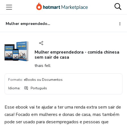
Ir
Ir
Ir
para
para
para
o
o
o
conteúdo
pagamento
rodapé
Mulher empreendedora - comida chinesa sem sair de casa
principal
Mulher empreendedora - comida chinesa
sem sair de casa
thais fell
Formato
:
eBooks ou Documentos
Idioma
:
Português
Esse ebook vai te ajudar a ter uma renda extra sem sair de
casa! Focado em mulheres e donas de casa, mas também
pode ser usado para desempregados e pessoas que