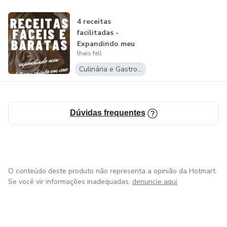
Mas se quer saber mais, não posso contar tudo por aqui né
4 receitas
😋.
facilitadas -
Expandindo meu
Conheça nosso ebook ❤
thais fell
delivery chinês em
c...
Culinária e Gastronomia
Dúvidas frequentes
O conteúdo deste produto não representa a opinião da Hotmart.
Se você vir informações inadequadas,
denuncie aqui