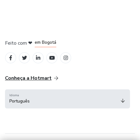
em Amsterdam
em Madrid
em Bogotá
Feito com
❤
em Belo Horizonte
na Cidade do México
Conheça a Hotmart
Idioma
Português