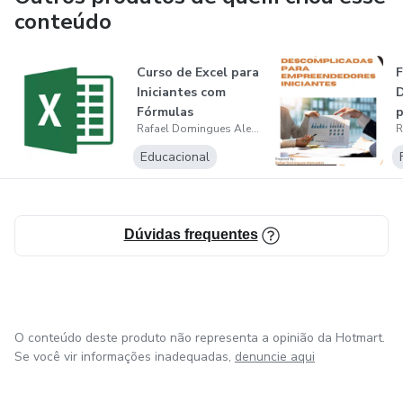
conteúdo
Curso de Excel para
F
Iniciantes com
D
Fórmulas
p
Rafael Domingues Alencastro
I
Educacional
Dúvidas frequentes
O conteúdo deste produto não representa a opinião da Hotmart.
Se você vir informações inadequadas,
denuncie aqui