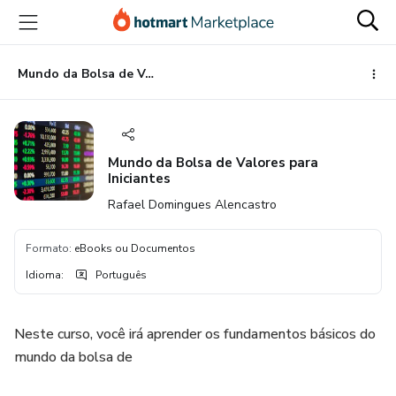
Ir
Ir
Ir
para
para
para
o
o
o
conteúdo
pagamento
rodapé
Mundo da Bolsa de Valores para Iniciantes
principal
Mundo da Bolsa de Valores para
Iniciantes
Rafael Domingues Alencastro
Formato
:
eBooks ou Documentos
Idioma
:
Português
Neste curso, você irá aprender os fundamentos básicos do
mundo da bolsa de