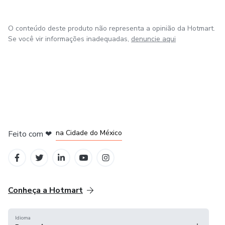
O conteúdo deste produto não representa a opinião da Hotmart.
Se você vir informações inadequadas,
denuncie aqui
em Bogotá
em Amsterdam
em Madrid
na Cidade do México
Feito com
❤
em Belo Horizonte
Conheça a Hotmart
Idioma