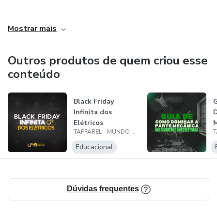
Ele é o fundador do Curso Mundo dos Elétricos, com a
Mostrar mais
missão de formar mais de 5 mil técnicos e
empreendedores em manutenção de scooters
elétricas&nbsp;até&nbsp;2026.
Outros produtos de quem criou esse
conteúdo
Black Friday
G
Infinita dos
D
Elétricos
M
TAFFAREL - MUNDO DOS ELÉTRICOS
S
E
Educacional
Dúvidas frequentes