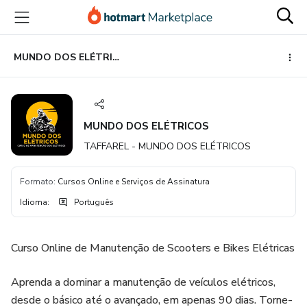
Ir
Ir
Ir
para
para
para
o
o
o
conteúdo
pagamento
rodapé
MUNDO DOS ELÉTRICOS
principal
MUNDO DOS ELÉTRICOS
TAFFAREL - MUNDO DOS ELÉTRICOS
Formato
:
Cursos Online e Serviços de Assinatura
Idioma
:
Português
Curso Online de Manutenção de Scooters e Bikes Elétricas
Aprenda a dominar a manutenção de veículos elétricos,
desde o básico até o avançado, em apenas 90 dias. Torne-