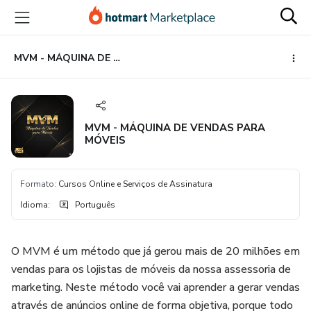
Ir
Ir
Ir
para
para
para
o
o
o
conteúdo
pagamento
rodapé
MVM - MÁQUINA DE VENDAS PARA MÓVEIS
principal
MVM - MÁQUINA DE VENDAS PARA
MÓVEIS
Formato
:
Cursos Online e Serviços de Assinatura
Idioma
:
Português
O MVM é um método que já gerou mais de 20 milhões em
vendas para os lojistas de móveis da nossa assessoria de
marketing. Neste método você vai aprender a gerar vendas
através de anúncios online de forma objetiva, porque todo