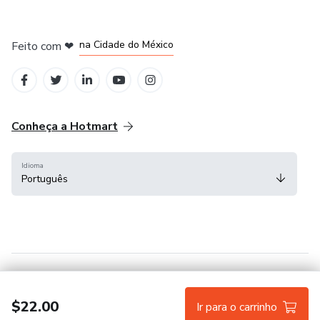
em Bogotá
em Amsterdam
em Madrid
na Cidade do México
Feito com
❤
em Belo Horizonte
Conheça a Hotmart
Idioma
Português
Central de ajuda
Termos
Privacidade
Cookies
$22.00
Ir para o carrinho