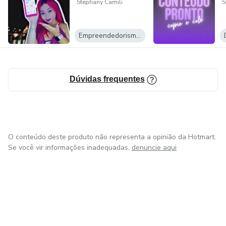
Stephany Camili
S
Empreendedorismo Digital
Dúvidas frequentes
O conteúdo deste produto não representa a opinião da Hotmart.
Se você vir informações inadequadas,
denuncie aqui