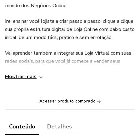
mundo dos Negócios Online.
Irei ensinar você lojista a criar passo a passo, clique a clique
sua própria estrutura digital de Loja Online com baixo custo
inicial, de um modo fácil, prático e sem enrolação.
Vai aprender também a integrar sua Loja Virtual com suas
redes sociais, para que você já comece a vender seus
produtos na Internet.
Mostrar mais
Método em 05 Passos para Montar sua Estrutura
Profissional Matadora de Vendas na Internet:
Acessar produto comprado
01 - Criamos uma estrutura online profissional
02 - Deixamos ela com um design atraente
Conteúdo
Detalhes