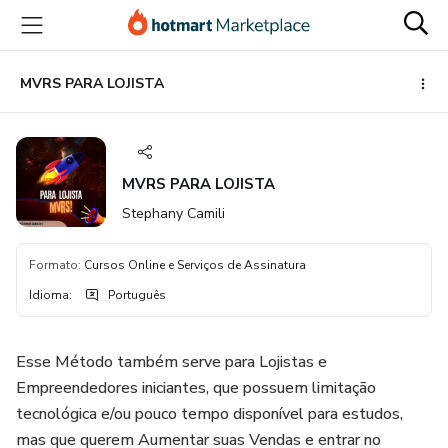
Ir
Ir
Ir
para
para
para
o
o
o
conteúdo
pagamento
rodapé
MVRS PARA LOJISTA
principal
MVRS PARA LOJISTA
Stephany Camili
Formato
:
Cursos Online e Serviços de Assinatura
Idioma
:
Português
Esse Método também serve para Lojistas e
Empreendedores iniciantes, que possuem limitação
tecnológica e/ou pouco tempo disponível para estudos,
mas que querem Aumentar suas Vendas e entrar no