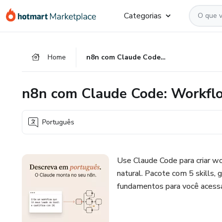
Ir
Ir
Ir
Categorias
para
para
para
o
o
o
conteúdo
pagamento
rodapé
Home
n8n com Claude Code: Workflows por Linguagem Natural
principal
n8n com Claude Code: Workfl
Português
Use Claude Code para criar 
natural. Pacote com 5 skills
fundamentos para você acessar