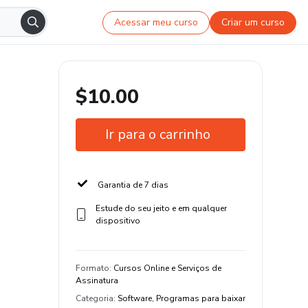
Acessar meu curso
Criar um curso
$10.00
Ir para o carrinho
Garantia de 7 dias
Estude do seu jeito e em qualquer
dispositivo
Formato
:
Cursos Online e Serviços de
Assinatura
Categoria
:
Software, Programas para baixar