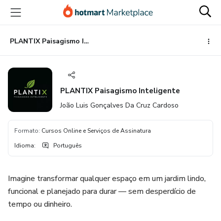
Ir
Ir
Ir
para
para
para
o
o
o
conteúdo
pagamento
rodapé
PLANTIX Paisagismo Inteligente
principal
PLANTIX Paisagismo Inteligente
João Luis Gonçalves Da Cruz Cardoso
Formato
:
Cursos Online e Serviços de Assinatura
Idioma
:
Português
Imagine transformar qualquer espaço em um jardim lindo,
funcional e planejado para durar — sem desperdício de
tempo ou dinheiro.