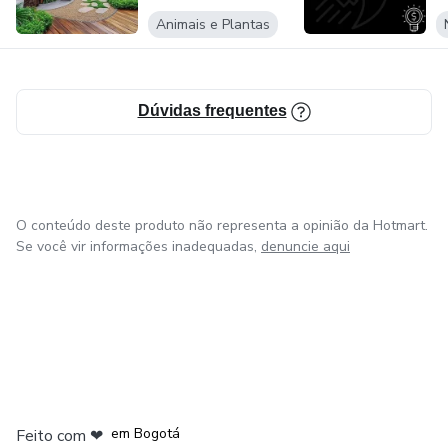
Animais e Plantas
Dúvidas frequentes
O conteúdo deste produto não representa a opinião da Hotmart.
Se você vir informações inadequadas,
denuncie aqui
em Amsterdam
em Madrid
em Bogotá
Feito com
❤