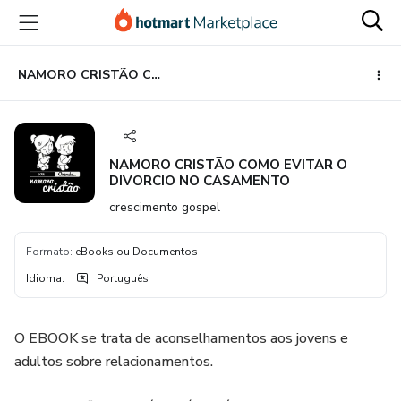
Ir
Ir
Ir
para
para
para
o
o
o
conteúdo
pagamento
rodapé
NAMORO CRISTÃO COMO EVITAR O DIVORCIO NO CASAMENTO
principal
NAMORO CRISTÃO COMO EVITAR O
DIVORCIO NO CASAMENTO
crescimento gospel
Formato
:
eBooks ou Documentos
Idioma
:
Português
O EBOOK se trata de aconselhamentos aos jovens e
adultos sobre relacionamentos.