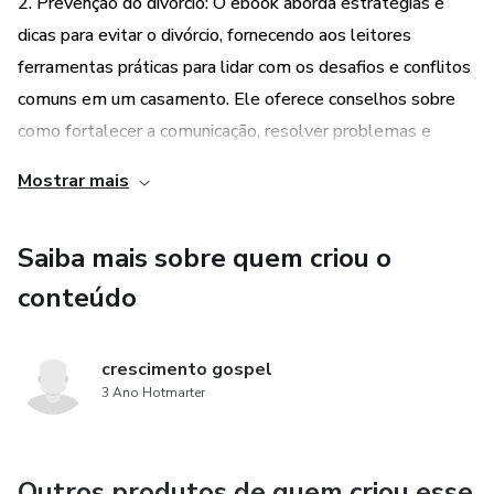
2. Prevenção do divórcio: O ebook aborda estratégias e
dicas para evitar o divórcio, fornecendo aos leitores
ferramentas práticas para lidar com os desafios e conflitos
comuns em um casamento. Ele oferece conselhos sobre
como fortalecer a comunicação, resolver problemas e
cultivar um relacionamento saudável.
Mostrar mais
3. Aconselhamento para jovens e adultos: O ebook é
Saiba mais sobre quem criou o
direcionado tanto para jovens que estão começando a se
envolver em relacionamentos quanto para adultos que já
conteúdo
estão casados. Ele aborda questões específicas que
podem surgir em diferentes estágios de um
crescimento gospel
relacionamento, fornecendo conselhos relevantes para
3 Ano Hotmarter
cada fase da vida.
Outros produtos de quem criou esse