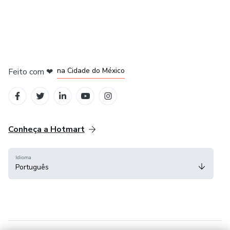
em Bogotá
em Amsterdam
em Madrid
na Cidade do México
Feito com
❤
em Belo Horizonte
Conheça a Hotmart
Idioma
Português