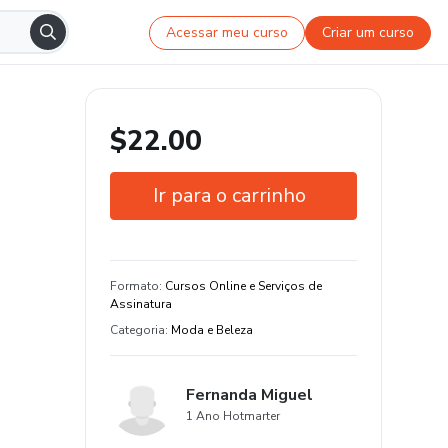
Acessar meu curso
Criar um curso
$22.00
Ir para o carrinho
Garantia de 7 dias
Estude do seu jeito e em qualquer
Formato
:
Cursos Online e Serviços de
dispositivo
Assinatura
Categoria
:
Moda e Beleza
Fernanda Miguel
1 Ano Hotmarter