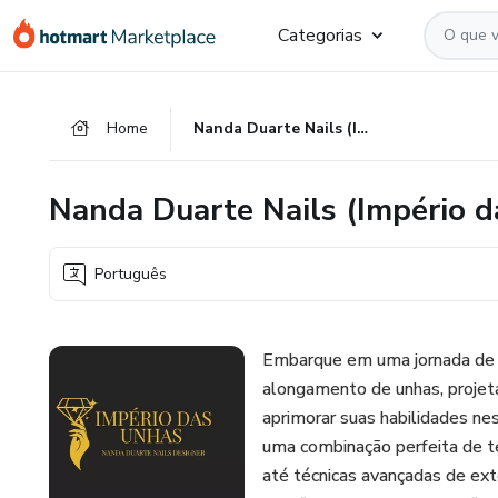
Ir
Ir
Ir
Categorias
para
para
para
o
o
o
conteúdo
pagamento
rodapé
Home
Nanda Duarte Nails (Império das Unhas)
principal
Nanda Duarte Nails (Império 
Português
Embarque em uma jornada de a
alongamento de unhas, projet
aprimorar suas habilidades n
uma combinação perfeita de te
até técnicas avançadas de ex