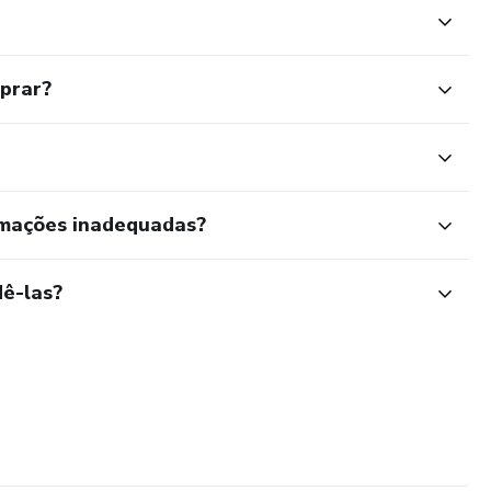
mprar?
rmações inadequadas?
ê-las?