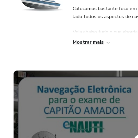
Colocamos bastante foco em 
lado todos os aspectos de na
Veja abaixo tudo o que abord
Mostrar mais
1. RADAR
2. NAVEGAÇÃO RADAR E 
3. GPS
4. DGPS
5. CARTAS ELETRÔNICAS
6. ECDIS