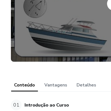
7. AIS (Automatic Identificat
8. ECOBATÍMETRO
9. NAVEGAÇÃO BATIMÉTR
10. VTS (Serviço de Tráfego
Ou seja, explicamos TOD
São no total 15 horas de vide
detalhada de todas as questõ
provas entre 2013 e 2021.
Conteúdo
Vantagens
Detalhes
Ainda, além das questões de 
navegação eletrônica destas 
sequência didática.
01
Introdução ao Curso