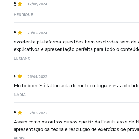
5
17/06/2024
HENRIQUE
5
20/02/2024
excelente plataforma, questões bem resolvidas, sem de
explicativos e apresentação perfeita para todo o conteúdo
LUCIANO
5
26/04/2022
Muito bom. Só faltou aula de meteorologia e estabilidade..
NADIA
5
07/03/2022
Assim como os outros cursos que fiz da Enauti, esse de 
apresentação da teoria e resolução de exercícios de prova
REGIS