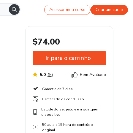
Acessar meu curso
Criar um curso
$74.00
Ir para o carrinho
5.0
(
5
)
Bem Avaliado
Garantia de 7 dias
Certificado de conclusão
Estude do seu jeito e em qualquer
dispositivo
50 aula e 15 hora de conteúdo
original