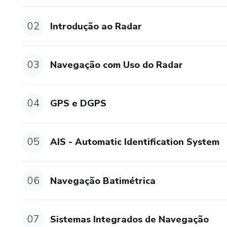
E, de bônus, você terá acesso
aula!
02
Introdução ao Radar
Ou seja, aqui você tem uma s
eletrônica que é cobrada na p
03
Navegação com Uso do Radar
04
GPS e DGPS
05
AIS - Automatic Identification System
06
Navegação Batimétrica
07
Sistemas Integrados de Navegação