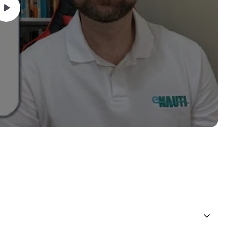
ion System)
ICA
 de Embarcações)
A A PARTE DE NAVEGAÇÃO ELETRÔNICA!
oaulas, das quais 6 horas estão dedicadas a resolução
es de navegação radar e rosa de manobra em videoaulas de
navegação radar, incluimos todas as demais questões de
provas, e fizemos isso de forma organizada, em uma