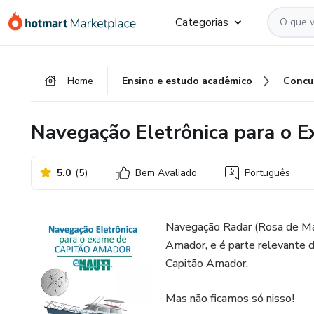
Ir
Ir
Ir
Categorias
para
para
para
o
o
o
conteúdo
pagamento
rodapé
Home
Ensino e estudo acadêmico
Concu
principal
Navegação Eletrônica para o 
5.0
(
5
)
Bem Avaliado
Português
Navegação Radar (Rosa de Ma
Amador, e é parte relevante 
Capitão Amador.
Mas não ficamos só nisso!