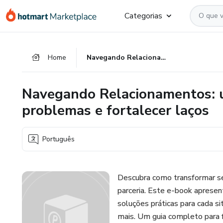
Ir
Ir
Ir
Categorias
para
para
para
o
o
o
conteúdo
pagamento
rodapé
Home
Navegando Relacionamentos: um guia prático para resolver problemas e fortalecer laços
principal
Navegando Relacionamentos: um
problemas e fortalecer laços
Português
Descubra como transformar se
parceria. Este e-book apresen
soluções práticas para cada sit
mais. Um guia completo para f