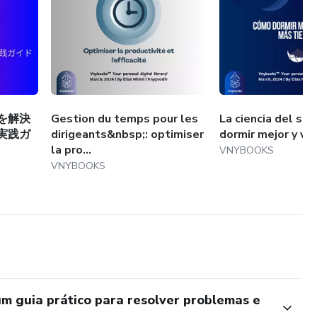
を解決
Gestion du temps pour les
La ciencia del su
実践ガ
dirigeants&nbsp;: optimiser
dormir mejor y viv
la pro...
VNYBOOKS
VNYBOOKS
 guia prático para resolver problemas e