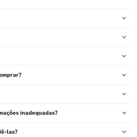
comprar?
rmações inadequadas?
ê-las?