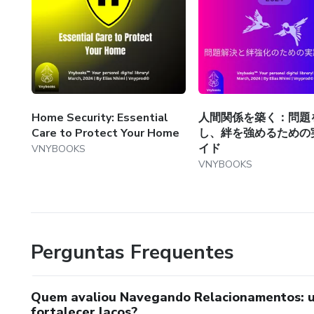
Home Security: Essential
人間関係を築く：問題
Care to Protect Your Home
し、絆を強めるための
イド
VNYBOOKS
VNYBOOKS
Perguntas Frequentes
Quem avaliou Navegando Relacionamentos: um
fortalecer laços?