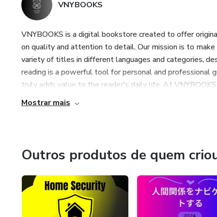
VNYBOOKS
VNYBOOKS is a digital bookstore created to offer original
on quality and attention to detail. Our mission is to mak
variety of titles in different languages and categories, d
reading is a powerful tool for personal and professional g
truly adds value to the reader's daily life. At VNYBOOKS, 
Mostrar mais
Outros produtos de quem crio