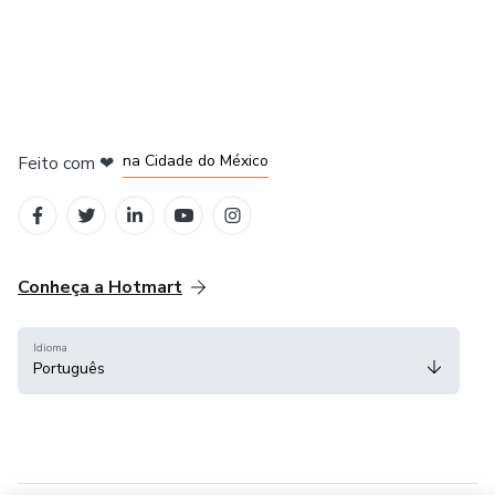
em Bogotá
em Amsterdam
em Madrid
na Cidade do México
Feito com
❤
em Belo Horizonte
Conheça a Hotmart
Idioma
Português