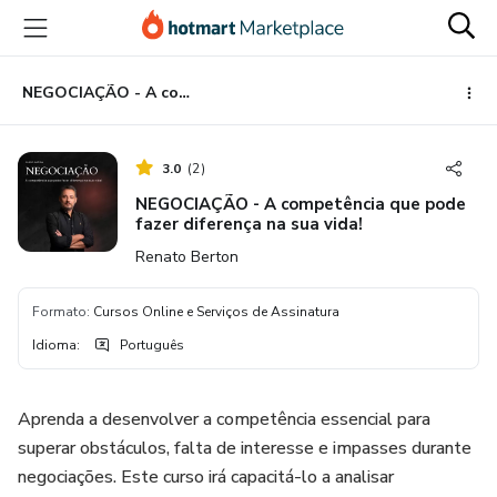
Ir
Ir
Ir
para
para
para
o
o
o
conteúdo
pagamento
rodapé
NEGOCIAÇÃO - A competência que pode fazer diferença na sua vida!
principal
3.0
(
2
)
NEGOCIAÇÃO - A competência que pode
fazer diferença na sua vida!
Renato Berton
Formato
:
Cursos Online e Serviços de Assinatura
Idioma
:
Português
Aprenda a desenvolver a competência essencial para
superar obstáculos, falta de interesse e impasses durante
negociações. Este curso irá capacitá-lo a analisar