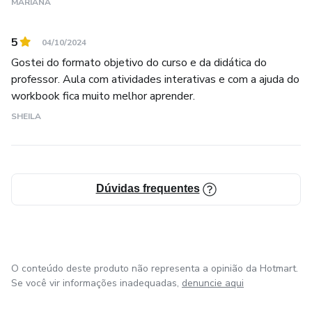
diferentes; 2) Os 5 ações que fidelizam clientes e
MARIANA
aumentam as vendas
5
04/10/2024
Atuou por 15 anos em departamentos de Vendas e
Gostei do formato objetivo do curso e da didática do
Marketing (SANOFI e NESTLÉ).
professor. Aula com atividades interativas e com a ajuda do
workbook fica muito melhor aprender.
Foi apresentador da Rádio Mundial 95,7FM
SHEILA
Dúvidas frequentes
O conteúdo deste produto não representa a opinião da Hotmart.
Se você vir informações inadequadas,
denuncie aqui