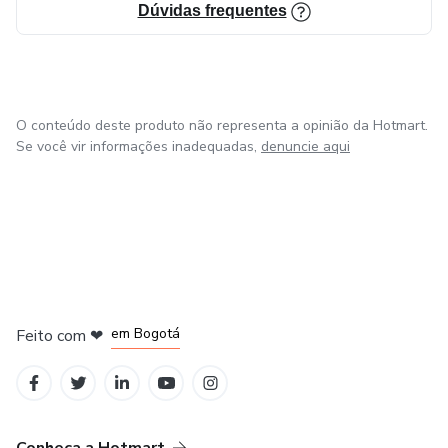
Dúvidas frequentes
O conteúdo deste produto não representa a opinião da Hotmart.
Se você vir informações inadequadas,
denuncie aqui
em Amsterdam
em Madrid
em Bogotá
Feito com
❤
em Belo Horizonte
na Cidade do México