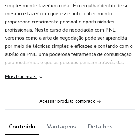
simplesmente fazer um curso. É mergulhar dentro de si
mesmo e fazer com que esse autoconhecimento
proporcione crescimento pessoal e oportunidades
profissionais. Neste curso de negociação com PNL,
veremos como a arte da negociação pode ser aprendida
por meio de técnicas simples e eficazes e contando com o
auxílio da PNL, uma poderosa ferramenta de comunicação
para mudarmos o que as pessoas pensam através das
palavras.
Mostrar mais
AO FINAL DO CURSO VOCÊ RECEBE UM CERTIFICADO
INTERNACIONAL DE CONCLUSÃO DA NEUROSCIENCE
Acessar produto comprado
INTERNATIONAL ACADEMY ASSINADO POR MARCO
TULIO E MAIS DOIS LIVROS EM FORMATO E-BOOK.
Conteúdo
Vantagens
Detalhes