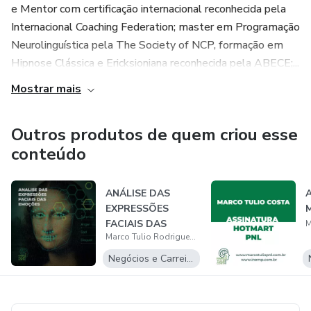
e Mentor com certificação internacional reconhecida pela
Internacional Coaching Federation; master em Programação
Neurolinguística pela The Society of NCP, formação em
Hipnose Clássica e Ericksioniana reconhecida pela ABECE;...
Mostrar mais
Outros produtos de quem criou esse
conteúdo
ANÁLISE DAS
A
EXPRESSÕES
M
FACIAIS DAS
Marco Tulio Rodrigues Costa
EMOÇÕES
Negócios e Carreira