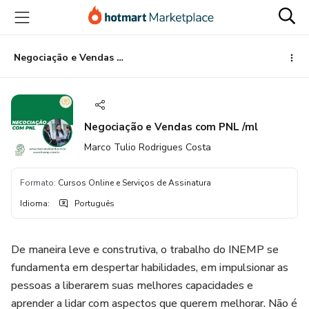
Ir
Ir
Ir
para
para
para
o
o
o
conteúdo
pagamento
rodapé
Negociação e Vendas com PNL /ml
principal
Negociação e Vendas com PNL /ml
Marco Tulio Rodrigues Costa
Formato
:
Cursos Online e Serviços de Assinatura
Idioma
:
Português
De maneira leve e construtiva, o trabalho do INEMP se
fundamenta em despertar habilidades, em impulsionar as
pessoas a liberarem suas melhores capacidades e
aprender a lidar com aspectos que querem melhorar. Não é