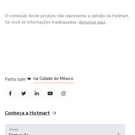
O conteúdo deste produto não representa a opinião da Hotmart.
Se você vir informações inadequadas,
denuncie aqui
em Bogotá
em Amsterdam
em Madrid
na Cidade do México
Feito com
❤
em Belo Horizonte
Conheça a Hotmart
Idioma