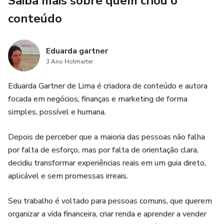
Saiba mais sobre quem criou o
Como lidar com o dinheiro emocional que sabota escolhas
conteúdo
Como definir preços justos sem culpa
Como crescer com constância, mesmo sem visibilidade
Eduarda gartner
3 Ano Hotmarter
Um plano simples de 7 dias para sair da inércia e agir
Eduarda Gartner de Lima é criadora de conteúdo e autora
focada em negócios, finanças e marketing de forma
Tudo é explicado de forma prática, humana e direta, como
simples, possível e humana.
uma conversa honesta — sem termos técnicos
desnecessários e sem pressão por perfeição.
Depois de perceber que a maioria das pessoas não falha
por falta de esforço, mas por falta de orientação clara,
Este e-book é ideal para quem quer clareza, direção e ação
decidiu transformar experiências reais em um guia direto,
possível.
aplicável e sem promessas irreais.
Não promete riqueza instantânea. Promete consciência,
Seu trabalho é voltado para pessoas comuns, que querem
estrutura e passos reais para construir uma relação mais
organizar a vida financeira, criar renda e aprender a vender
saudável com dinheiro, negócios e vendas.