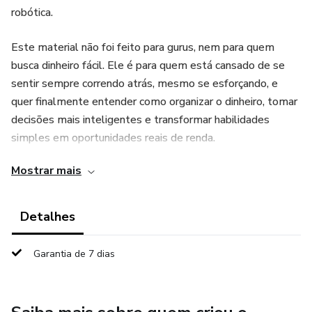
robótica.
Este material não foi feito para gurus, nem para quem
busca dinheiro fácil. Ele é para quem está cansado de se
sentir sempre correndo atrás, mesmo se esforçando, e
quer finalmente entender como organizar o dinheiro, tomar
decisões mais inteligentes e transformar habilidades
simples em oportunidades reais de renda.
Mostrar mais
Ao longo do e-book, você vai aprender:
Como organizar suas finanças antes de tentar ganhar mais
Detalhes
Por que negócios começam com decisão, não com CNPJ
Garantia de 7 dias
Como vender sem manipular, forçar ou criar personagens