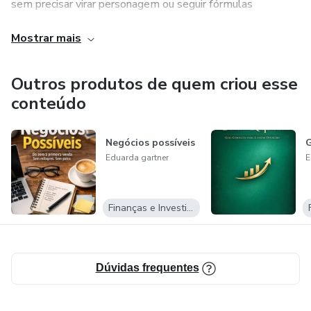
sem precisar virar personagem ou seguir fórmulas
milagrosas.
Mostrar mais
Negócios Reais, Dinheiro Possível nasceu para provar que
crescimento real não é sobre sorte é sobre clareza,
Outros produtos de quem criou esse
constância e decisão.
conteúdo
Negócios possíveis
G
Eduarda gartner
E
Finanças e Investimentos
Dúvidas frequentes