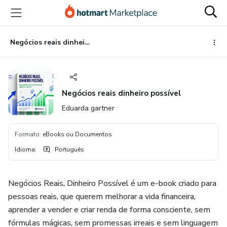
Ir
Ir
Ir
para
para
para
o
o
o
conteúdo
pagamento
rodapé
Negócios reais dinheiro possível
principal
Negócios reais dinheiro possível
Eduarda gartner
Formato
:
eBooks ou Documentos
Idioma
:
Português
Negócios Reais, Dinheiro Possível é um e-book criado para
pessoas reais, que querem melhorar a vida financeira,
aprender a vender e criar renda de forma consciente, sem
fórmulas mágicas, sem promessas irreais e sem linguagem