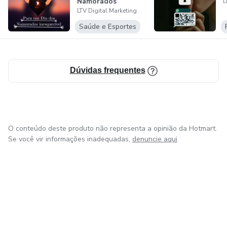
Namorados
L
LTV Digital Marketing
Memorável
Saúde e Esportes
Dúvidas frequentes
O conteúdo deste produto não representa a opinião da Hotmart.
Se você vir informações inadequadas,
denuncie aqui
em Amsterdam
em Madrid