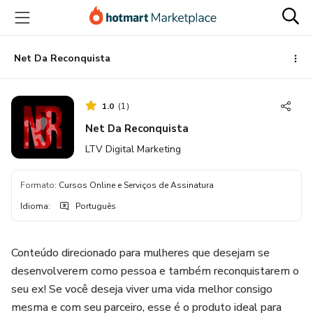
Ir
Ir
Ir
para
para
para
o
o
o
conteúdo
pagamento
rodapé
Net Da Reconquista
principal
1.0
(
1
)
Net Da Reconquista
LTV Digital Marketing
Formato
:
Cursos Online e Serviços de Assinatura
Idioma
:
Português
Conteúdo direcionado para mulheres que desejam se
desenvolverem como pessoa e também reconquistarem o
seu ex! Se você deseja viver uma vida melhor consigo
mesma e com seu parceiro, esse é o produto ideal para