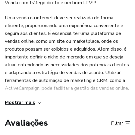
Venda com tráfego direto e um bom LTV!!!
Uma venda na internet deve ser realizada de forma
eficiente, proporcionando uma experiência conveniente e
segura aos clientes. É essencial ter uma plataforma de
vendas online, como um site ou marketplace, onde os
produtos possam ser exibidos e adquiridos. Além disso, é
importante definir o nicho de mercado em que se deseja
atuar, entendendo as necessidades dos potenciais clientes
e adaptando a estratégia de vendas de acordo. Utilizar
ferramentas de automação de marketing e CRM, como a
ActiveCampaign, pode facilitar a gestão das vendas online.
É fundamental garantir a transparência nas informações
Mostrar mais
dos produtos, preços competitivos, facilidade de
navegação, opções de pagamento seguras e um bom
atendimento ao cliente para obter sucesso nas vendas
Avaliações
Filtrar
online