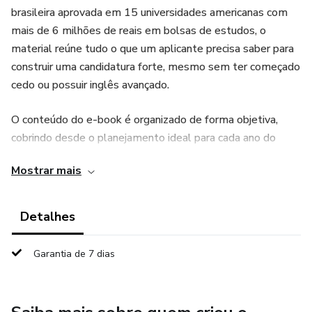
brasileira aprovada em 15 universidades americanas com
mais de 6 milhões de reais em bolsas de estudos, o
material reúne tudo o que um aplicante precisa saber para
construir uma candidatura forte, mesmo sem ter começado
cedo ou possuir inglês avançado.
O conteúdo do e-book é organizado de forma objetiva,
cobrindo desde o planejamento ideal para cada ano do
ensino médio até os documentos e testes exigidos no
Mostrar mais
processo. O leitor encontrará explicações claras sobre o
GPA, SAT, ACT, Duolingo English Test, TOEFL, cartas de
recomendação, atividades extracurriculares, essays, bolsas
Detalhes
de estudo, Common App, college list e muito mais. Além
disso, há orientações práticas para preencher o CSS Profile,
Garantia de 7 dias
pedir isenção de taxas e organizar um cronograma de
estudos eficiente, com base na rotina de um estudante
brasileiro.