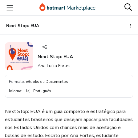
Ir
Ir
Ir
para
para
para
o
o
o
conteúdo
pagamento
rodapé
Next Stop: EUA
principal
Next Stop: EUA
Ana Luíza Fortes
Formato
:
eBooks ou Documentos
Idioma
:
Português
Next Stop: EUA é um guia completo e estratégico para
estudantes brasileiros que desejam aplicar para faculdades
nos Estados Unidos com chances reais de aceitação e
bolsas de estudo. Escrito por Ana Fortes, estudante