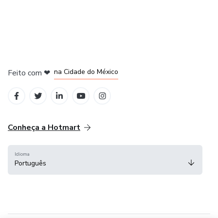
em Bogotá
em Amsterdam
em Madrid
na Cidade do México
Feito com
❤
em Belo Horizonte
Conheça a Hotmart
Idioma
Português