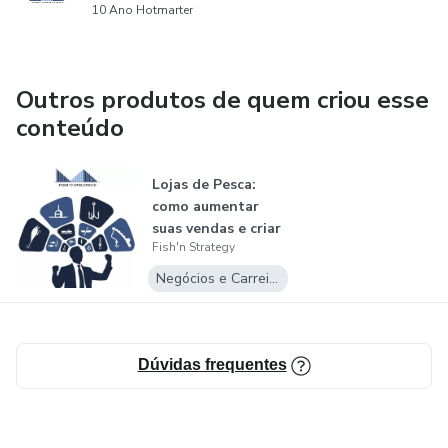
esclarecimento!
10 Ano Hotmarter
mas sim dicas e sugestões de estratégias
comprovadamente funcionais que podem ser inseridas no
seu negócio.
Outros produtos de quem criou esse
conteúdo
Boas vendas!
Lojas de Pesca:
como aumentar
suas vendas e criar
Fish'n Strategy
valor para...
Negócios e Carreira
Dúvidas frequentes