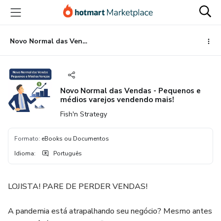
Ir
Ir
Ir
para
para
para
o
o
o
conteúdo
pagamento
rodapé
Novo Normal das Vendas - Pequenos e médios varejos vendendo mais!
principal
Novo Normal das Vendas - Pequenos e
médios varejos vendendo mais!
Fish'n Strategy
Formato
:
eBooks ou Documentos
Idioma
:
Português
LOJISTA! PARE DE PERDER VENDAS!
A pandemia está atrapalhando seu negócio? Mesmo antes