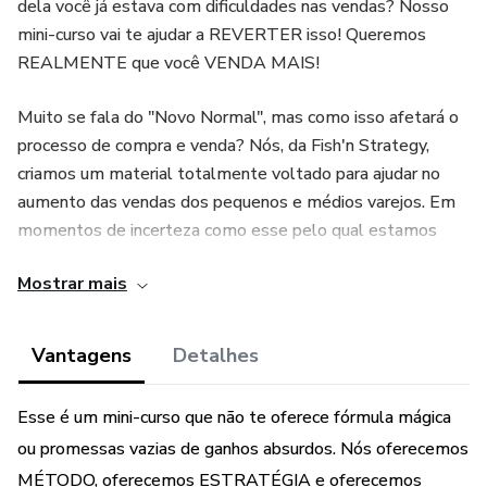
dela você já estava com dificuldades nas vendas? Nosso
mini-curso vai te ajudar a REVERTER isso! Queremos
REALMENTE que você VENDA MAIS!
Muito se fala do "Novo Normal", mas como isso afetará o
processo de compra e venda? Nós, da Fish'n Strategy,
criamos um material totalmente voltado para ajudar no
aumento das vendas dos pequenos e médios varejos. Em
momentos de incerteza como esse pelo qual estamos
passando é primordial nos atualizarmos e oferecermos
Mostrar mais
sempre o melhor, e por isso criamos esse mini-curso. O
que você vai encontrar nele:
Vantagens
Detalhes
- Uma descrição teórica sobre como vender valor
Esse é um mini-curso que não te oferece fórmula mágica
- Exemplos de venda de valor
ou promessas vazias de ganhos absurdos. Nós oferecemos
- DEZENAS de estratégias e promoções práticas
MÉTODO, oferecemos ESTRATÉGIA e oferecemos