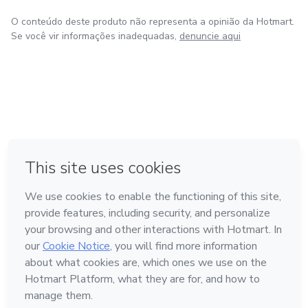
O conteúdo deste produto não representa a opinião da Hotmart.
Se você vir informações inadequadas,
denuncie aqui
em Bogotá
em Amsterdam
em Madrid
na Cidade do México
Feito com
❤
em Belo Horizonte
Conheça a Hotmart
Idioma
Português