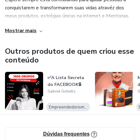
conquistarem e transformarem suas vidas atravéz dos
meus produtos, estrégias únicas na internet e Mentorias.
Mostrar mais
Outros produtos de quem criou esse
conteúdo
✅A Lista Secreta
M
do FACEBOOK🔒
d
Gabriel Gobells
G
Empreendedorismo Digital
Dúvidas frequentes