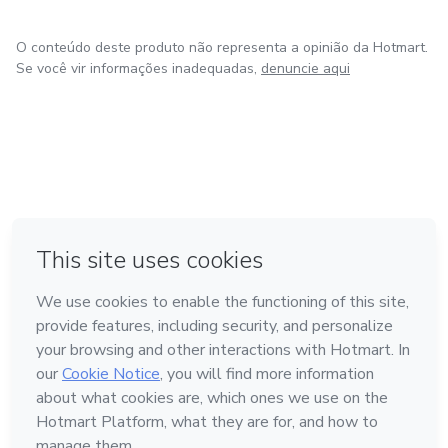
O conteúdo deste produto não representa a opinião da Hotmart.
Se você vir informações inadequadas,
denuncie aqui
em Bogotá
em Amsterdam
em Madrid
na Cidade do México
Feito com
❤
em Belo Horizonte
Conheça a Hotmart
Idioma
Português