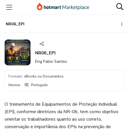
Ir
Ir
Ir
para
para
para
o
o
o
conteúdo
pagamento
rodapé
NR06_EPI
principal
NR06_EPI
Eng Fabio Santos
Formato
:
eBooks ou Documentos
Idioma
:
Português
O treinamento de Equipamentos de Proteção Individual
(EPI), conforme diretrizes da NR-06, tem como objetivo
orientar os trabalhadores quanto ao uso correto,
conservação e importância dos EPIs na prevenção de