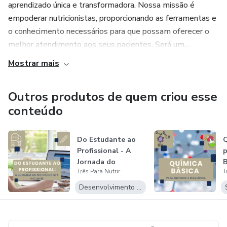
aprendizado única e transformadora. Nossa missão é
empoderar nutricionistas, proporcionando as ferramentas e
o conhecimento necessários para que possam oferecer o
melhor atendimento aos seus pacientes. Será um...
Mostrar mais
Outros produtos de quem criou esse
conteúdo
Do Estudante ao
Q
Profissional - A
p
Jornada do
B
Três Para Nutrir
T
Nutricionista In...
Desenvolvimento Pessoal