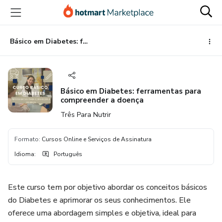
Ir
Ir
Ir
para
para
para
o
o
o
conteúdo
pagamento
rodapé
Básico em Diabetes: ferramentas para compreender a doença
principal
Básico em Diabetes: ferramentas para
compreender a doença
Três Para Nutrir
Formato
:
Cursos Online e Serviços de Assinatura
Idioma
:
Português
Este curso tem por objetivo abordar os conceitos básicos
do Diabetes e aprimorar os seus conhecimentos. Ele
oferece uma abordagem simples e objetiva, ideal para