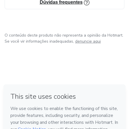
Dúvidas frequentes
O conteúdo deste produto não representa a opinião da Hotmart.
Se você vir informações inadequadas,
denuncie aqui
em Amsterdam
em Madrid
em Bogotá
Feito com
❤
em Belo Horizonte
na Cidade do México
Conheça a Hotmart