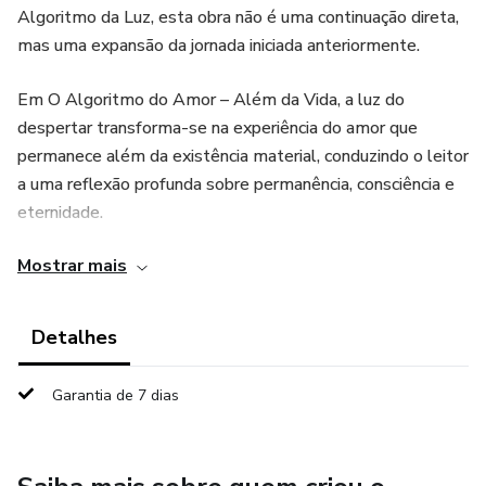
Algoritmo da Luz, esta obra não é uma continuação direta,
mas uma expansão da jornada iniciada anteriormente.
Em O Algoritmo do Amor – Além da Vida, a luz do
despertar transforma-se na experiência do amor que
permanece além da existência material, conduzindo o leitor
a uma reflexão profunda sobre permanência, consciência e
eternidade.
Mostrar mais
A história acompanha uma vida humana em suas alegrias,
perdas e amadurecimentos — até o ponto em que a
matéria já não explica tudo o que o coração sente.
Detalhes
O amor termina ou se transforma?
Garantia de 7 dias
A consciência se apaga ou continua?