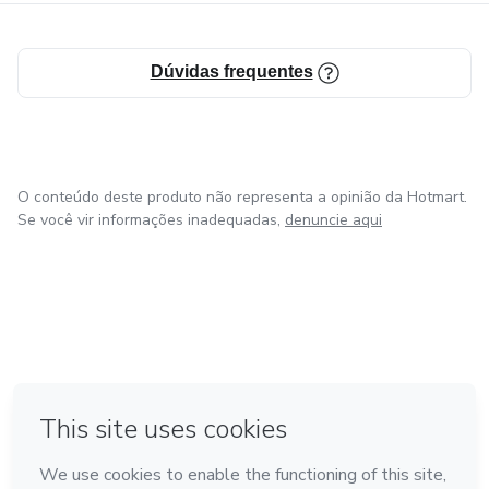
Dúvidas frequentes
O conteúdo deste produto não representa a opinião da Hotmart.
Se você vir informações inadequadas,
denuncie aqui
em Bogotá
em Amsterdam
em Madrid
na Cidade do México
Feito com
❤
em Belo Horizonte