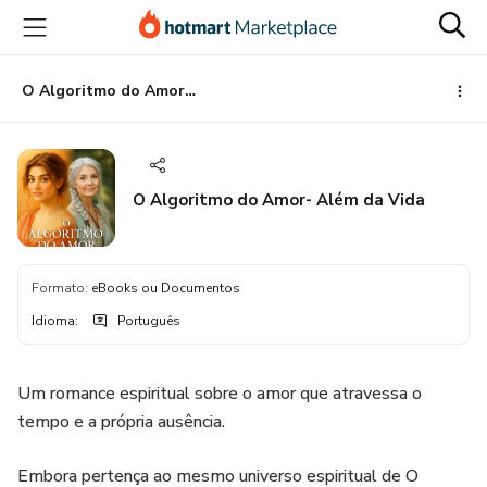
Ir
Ir
Ir
para
para
para
o
o
o
conteúdo
pagamento
rodapé
O Algoritmo do Amor- Além da Vida
principal
O Algoritmo do Amor- Além da Vida
Formato
:
eBooks ou Documentos
Idioma
:
Português
Um romance espiritual sobre o amor que atravessa o
tempo e a própria ausência.
Embora pertença ao mesmo universo espiritual de O