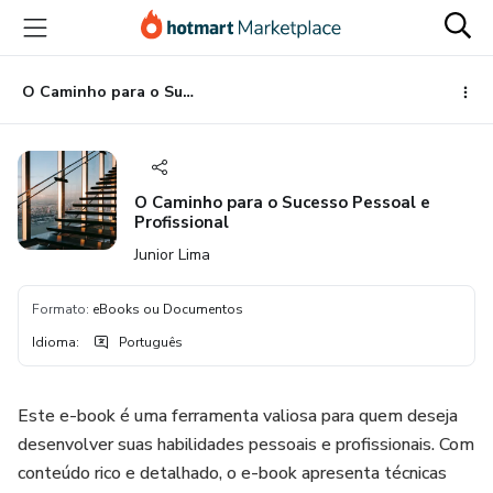
Ir
Ir
Ir
para
para
para
o
o
o
conteúdo
pagamento
rodapé
O Caminho para o Sucesso Pessoal e Profissional
principal
O Caminho para o Sucesso Pessoal e
Profissional
Junior Lima
Formato
:
eBooks ou Documentos
Idioma
:
Português
Este e-book é uma ferramenta valiosa para quem deseja
desenvolver suas habilidades pessoais e profissionais. Com
conteúdo rico e detalhado, o e-book apresenta técnicas