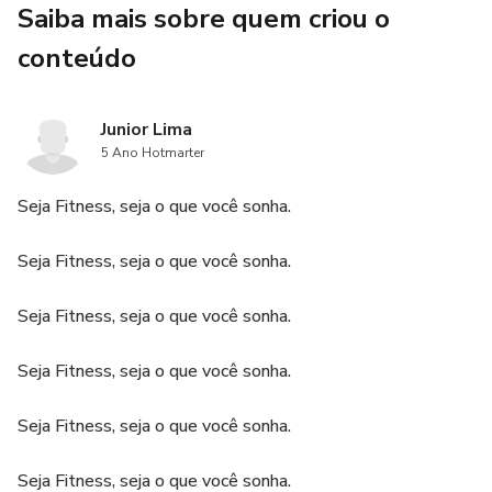
Saiba mais sobre quem criou o
Ao final do e-book, também terá a oportunidade para o
conteúdo
leitor, criar um plano de ação personalizado para alcançar
seus objetivos de desenvolvimento pessoal e profissional.
Junior Lima
Este é um recurso inestimável para aqueles que desejam
5 Ano Hotmarter
melhorar continuamente.
Seja Fitness, seja o que você sonha.
Seja Fitness, seja o que você sonha.
Seja Fitness, seja o que você sonha.
Seja Fitness, seja o que você sonha.
Seja Fitness, seja o que você sonha.
Seja Fitness, seja o que você sonha.