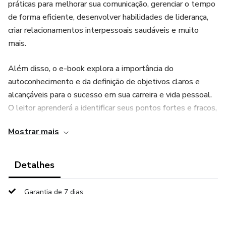
práticas para melhorar sua comunicação, gerenciar o tempo
de forma eficiente, desenvolver habilidades de liderança,
criar relacionamentos interpessoais saudáveis e muito
mais.
Além disso, o e-book explora a importância do
autoconhecimento e da definição de objetivos claros e
alcançáveis para o sucesso em sua carreira e vida pessoal.
O leitor aprenderá a identificar seus pontos fortes e fracos,
prioridades pessoais e profissionais, e como criar um plano
Mostrar mais
de carreira personalizado.
Este e-book também é ideal para aqueles que desejam se
Detalhes
preparar para transições de carreira e lidar com mudanças e
incertezas no ambiente pessoal e profissional. Terá dicas
Garantia de 7 dias
práticas sobre como se adaptar às mudanças e usar as
mudanças a seu favor, além de superar o medo do
desconhecido e da mudança.