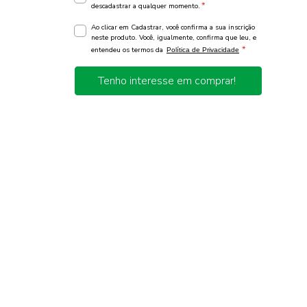
*
descadastrar a qualquer momento.
Ao clicar em Cadastrar, você confirma a sua inscrição
neste produto. Você, igualmente, confirma que leu, e
*
entendeu os termos da
Política de Privacidade
Tenho interesse em comprar!