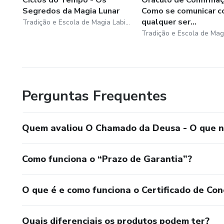
Segredos da Magia Lunar
Como se comunicar 
Esse curso é aberto a toda a 
qualquer ser...
Tradição e Escola de Magia Labirinto das Bruxas
Bruxas.
Perguntas Frequentes
Quem avaliou O Chamado da Deusa - O que nã
Como funciona o “Prazo de Garantia”?
O que é e como funciona o Certificado de Con
Quais diferenciais os produtos podem ter?