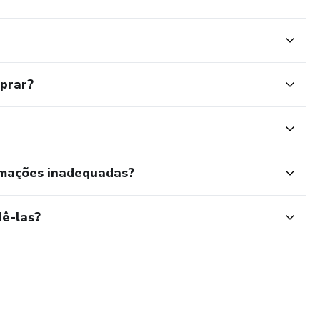
mprar?
rmações inadequadas?
ê-las?