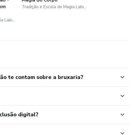
com
Tradição e Escola de Magia Labirinto das Bruxas
comunidade, buscadores e alunos da Tradição Labirinto das
Tradição e Escola de Magia Labirinto das Bruxas
o te contam sobre a bruxaria?
clusão digital?