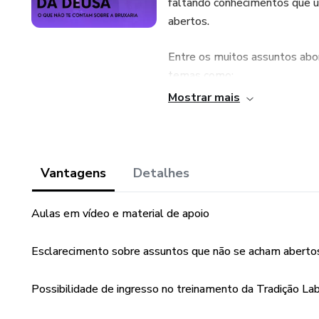
faltando conhecimentos que u
abertos.
Entre os muitos assuntos abo
temas como:
Mostrar mais
• O que realmente é bruxaria?
• O que é ser bruxa?
Vantagens
Detalhes
• A diferença de uma bruxa de
Eva.
Aulas em vídeo e material de apoio
• A história da humanidade e 
Esclarecimento sobre assuntos que não se acham abertos 
• O caminho da descida da De
Possibilidade de ingresso no treinamento da Tradição Lab
• O redespertar da bruxa.