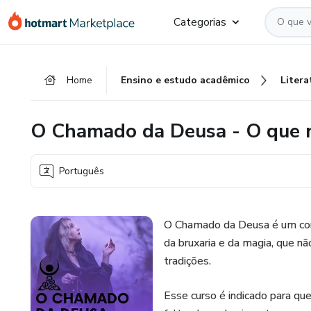
Ir
Ir
Ir
Categorias
para
para
para
o
o
o
conteúdo
pagamento
rodapé
Home
Ensino e estudo acadêmico
Litera
principal
O Chamado da Deusa - O que n
Português
O Chamado da Deusa é um con
da bruxaria e da magia, que n
tradições.
Esse curso é indicado para qu