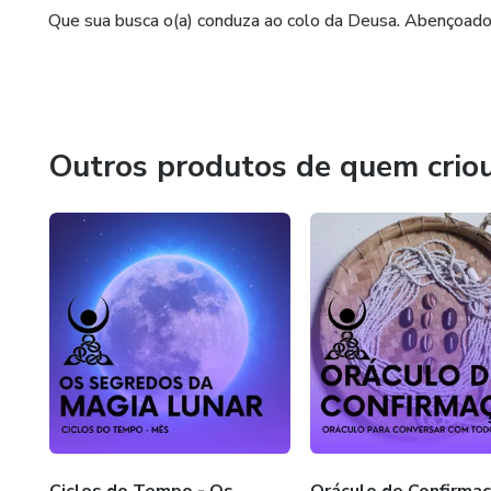
Que sua busca o(a) conduza ao colo da Deusa. Abençoado
• Natureza dos deuses.
• Polos elétricos e magnético
• A transição planetária e a bru
Outros produtos de quem crio
• Vida cotidiana de uma bruxa.
• Bruxas não morreram na inqu
• A importância técnica da fé.
• Será que a bruxaria é para 
• Bruxaria não é conexão com 
• Como se encontrar no mar d
Ciclos do Tempo - Os
Oráculo de Confirmaç