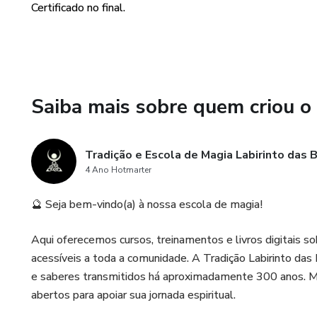
Certificado no final.
• A relação de todas as bruxas
• Análise das cargas da Deus
• Análise do credo das Bruxas
Saiba mais sobre quem criou o
• Análise da carga do Deus
Tradição e Escola de Magia Labirinto das 
• Análise da pirâmide das brux
4 Ano Hotmarter
• O período das sombras.
🔮 Seja bem-vindo(a) à nossa escola de magia!
• O eixo da fertilidade.
Aqui oferecemos cursos, treinamentos e livros digitais so
acessíveis a toda a comunidade. A Tradição Labirinto das B
• Magia sexual.
e saberes transmitidos há aproximadamente 300 anos. M
abertos para apoiar sua jornada espiritual.
• Egrégoras e arquétipos e su