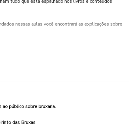
nam tudo que está espalhado nos livros e conteúdos
rdados nessas aulas você encontrará as explicações sobre
 pacto, uma bruxa da deusa, uma buscadora e uma filha de
o surgimento das bruxas.
ao público sobre bruxaria.
usa.
irinto das Bruxas