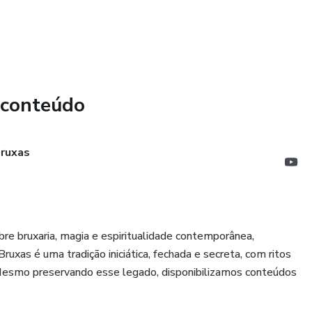
 com Inanna e Lilith
a
 conteúdo
Bruxas
as.
bre bruxaria, magia e espiritualidade contemporânea,
ruxas é uma tradição iniciática, fechada e secreta, com ritos
esmo preservando esse legado, disponibilizamos conteúdos
a relação com os deuses.