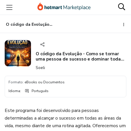
Ir
Ir
Ir
para
para
para
o
o
o
conteúdo
pagamento
rodapé
O código da Evolução - Como se tornar uma pessoa de sucesso e dominar todas as áreas da sua vida em 5 passos.
principal
O código da Evolução - Como se tornar
uma pessoa de sucesso e dominar todas
as áreas da sua vida em 5 passos.
Soeli
Formato
:
eBooks ou Documentos
Idioma
:
Português
Este programa foi desenvolvido para pessoas
determinadas a alcançar o sucesso em todas as áreas da
vida, mesmo diante de uma rotina agitada. Oferecemos um