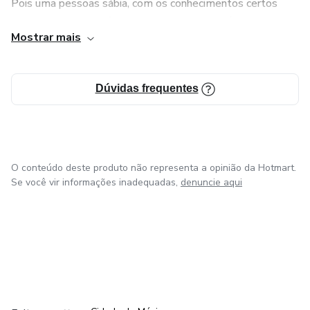
Pois uma pessoas sábia, com os conhecimentos certos
conquistar o impossível, conquista o inimaginável..
Mostrar mais
Então vamos embarcar nessa jornada de conhecimentos
junto comigo? Conto com você!
Dúvidas frequentes
O conteúdo deste produto não representa a opinião da Hotmart.
Se você vir informações inadequadas,
denuncie aqui
em Bogotá
em Amsterdam
em Madrid