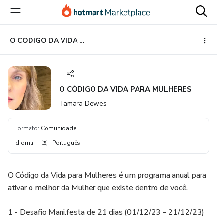
Ir
Ir
Ir
para
para
para
o
o
o
conteúdo
pagamento
rodapé
O CÓDIGO DA VIDA PARA MULHERES
principal
O CÓDIGO DA VIDA PARA MULHERES
Tamara Dewes
Formato
:
Comunidade
Idioma
:
Português
O Código da Vida para Mulheres é um programa anual para
ativar o melhor da Mulher que existe dentro de você.
1 - Desafio Mani.festa de 21 dias (01/12/23 - 21/12/23)