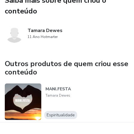
Saiba mais sobre quem criou o
6. Criando meu legado;
conteúdo
3 - Encontro presencial (03/03)
Tamara Dewes
4 - Comunidade - 20 aulas na comunidade - 18/03/24 à
11 Ano Hotmarter
25/11/24.
Outros produtos de quem criou esse
conteúdo
MANI.FESTA
Tamara Dewes
Espiritualidade