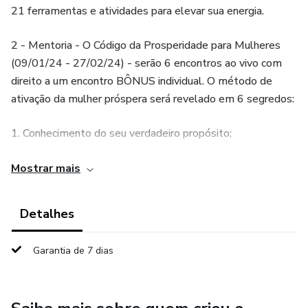
21 ferramentas e atividades para elevar sua energia.
2 - Mentoria - O Código da Prosperidade para Mulheres
(09/01/24 - 27/02/24) - serão 6 encontros ao vivo com
direito a um encontro BÔNUS individual. O método de
ativação da mulher próspera será revelado em 6 segredos:
1. Conhecimento do seu verdadeiro propósito;
2. Revelando a sua assinatura energética;
Mostrar mais
3. Método de manifestação;
Detalhes
4. O mapa dos bloqueios, crenças limitantes x
Garantia de 7 dias
reprogramação mental;
5. Resgate da mulher extraordinária;