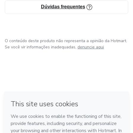
Dúvidas frequentes
O conteúdo deste produto não representa a opinião da Hotmart.
Se você vir informações inadequadas,
denuncie aqui
em Bogotá
em Amsterdam
em Madrid
na Cidade do México
Feito com
❤
em Belo Horizonte