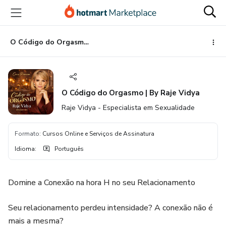
Ir
Ir
Ir
para
para
para
o
o
o
conteúdo
pagamento
rodapé
O Código do Orgasmo | By Raje Vidya
principal
O Código do Orgasmo | By Raje Vidya
Raje Vidya - Especialista em Sexualidade
Formato
:
Cursos Online e Serviços de Assinatura
Idioma
:
Português
Domine a Conexão na hora H no seu Relacionamento
Seu relacionamento perdeu intensidade? A conexão não é
mais a mesma?