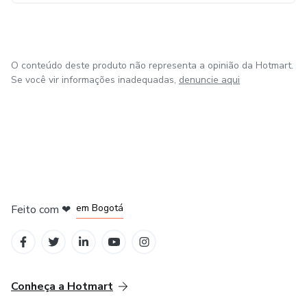
O conteúdo deste produto não representa a opinião da Hotmart.
Se você vir informações inadequadas,
denuncie aqui
em Amsterdam
em Madrid
em Bogotá
Feito com
❤
em Belo Horizonte
na Cidade do México
Conheça a Hotmart