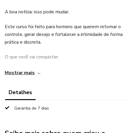
A boa notícia: isso pode mudar.
Este curso foi feito para homens que querem retomar o
controle, gerar desejo e fortalecer a intimidade de forma
prática e discreta.
O que você vai conquistar:
Reconectar emocionalmente com sua parceira,
Mostrar mais
aumentando cumplicidade e admiração.
Detalhes
Aprender técnicas de condução, que fazem diferença real
Garantia de 7 dias
no dia a dia
Transformar técnicasem impacto profundo na relação