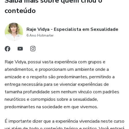
Saiba mais sobre quem criou o
Retomar confiança, desejo e liderança natural, sem
conteúdo
fórmulas superficiais
Por que funciona:
Raje Vidya - Especialista em Sexualidade
6 Ano Hotmarter
100% online, aprenda no seu ritmo
Método direto e aplicável, sem enrolação
Raje Vidya, possui vasta experiência com grupos e
atendimentos, e proporcionam um ambiente onde a
Resultados reais que transformam a relação e o seu
amizade e o respeito são predominantes, permitindo a
posicionamento como homem
entrega necessária para se vivenciar experiências de
tamanha profundidade sem nenhum vínculo com padrões
Se você quer ser inesquecível na hora H, conquistar a
neuróticos e corrompidos sobre a sexualidade,
sintonia e transformar seu relacionamento, este curso é
predominantes na sociedade em que vivemos.
para você.
É importante dizer que a experiência vivenciada neste curso
vai além de todo o conteúdo teórico e prático. Você entrará