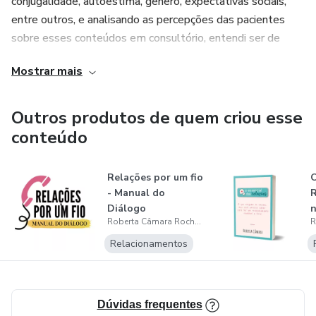
conjugalidade, autoestima, gênero, expectativas sociais,
entre outros, e analisando as percepções das pacientes
sobre esses conteúdos em consultório, entendi ser de
fundamental importância o compartilhamento desses
Mostrar mais
conceitos, evitando assim entendimentos enviesados e
proporcionando reflexões baseadas em estudos com
credibilidade científica.
Outros produtos de quem criou esse
conteúdo
Relações por um fio
O
- Manual do
R
Diálogo
n
Roberta Câmara Rocha Menezes
m
Relacionamentos
Dúvidas frequentes