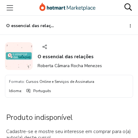
Ir
Ir
Ir
para
para
para
o
o
o
conteúdo
pagamento
rodapé
O essencial das relações
principal
O essencial das relações
Roberta Câmara Rocha Menezes
Formato
:
Cursos Online e Serviços de Assinatura
Idioma
:
Português
Produto indisponível
Cadastre-se e mostre seu interesse em comprar para o(a)
autor(a) deste curso!