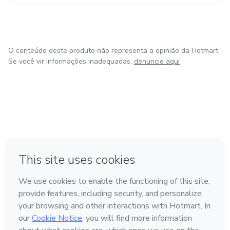
O conteúdo deste produto não representa a opinião da Hotmart.
Se você vir informações inadequadas,
denuncie aqui
em Amsterdam
em Madrid
em Bogotá
Feito com
❤
em Belo Horizonte
na Cidade do México
Conheça a Hotmart