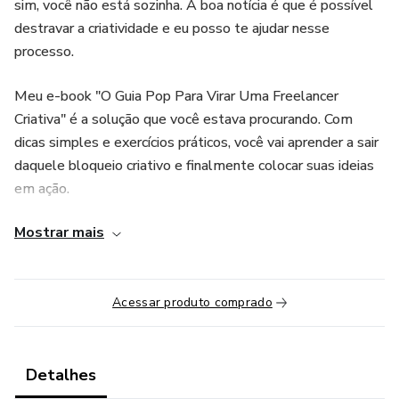
sim, você não está sozinha. A boa notícia é que é possível
destravar a criatividade e eu posso te ajudar nesse
processo.
Meu e-book "O Guia Pop Para Virar Uma Freelancer
Criativa" é a solução que você estava procurando. Com
dicas simples e exercícios práticos, você vai aprender a sair
daquele bloqueio criativo e finalmente colocar suas ideias
em ação.
Mostrar mais
Não importa se você é uma designer iniciante ou já tem
experiência na área, o meu método é fácil de seguir e se
adapta a qualquer nível de habilidade.
Acessar produto comprado
Com o meu e-book, você vai ter mais confiança e
autonomia na hora de criar, além de uma dose extra de
motivação.
Detalhes