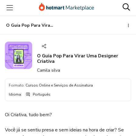
Ir
Ir
Ir
para
para
para
o
o
o
conteúdo
pagamento
rodapé
O Guia Pop Para Virar Uma Designer Criativa
principal
O Guia Pop Para Virar Uma Designer
Criativa
Camila silva
Formato
:
Cursos Online e Serviços de Assinatura
Idioma
:
Português
Oi Criativa, tudo bem?
Você já se sentiu presa e sem ideias na hora de criar? Se