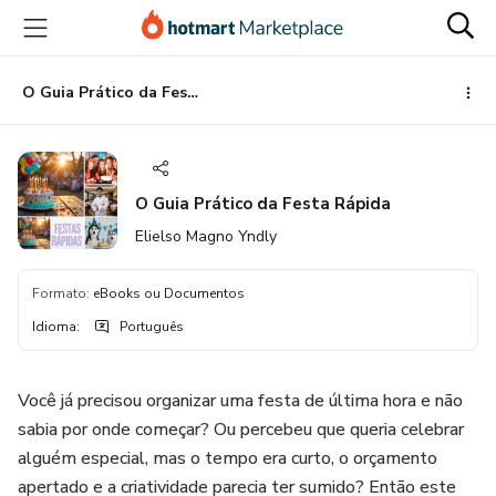
Ir
Ir
Ir
para
para
para
o
o
o
conteúdo
pagamento
rodapé
O Guia Prático da Festa Rápida
principal
O Guia Prático da Festa Rápida
Elielso Magno Yndly
Formato
:
eBooks ou Documentos
Idioma
:
Português
Você já precisou organizar uma festa de última hora e não
sabia por onde começar? Ou percebeu que queria celebrar
alguém especial, mas o tempo era curto, o orçamento
apertado e a criatividade parecia ter sumido? Então este