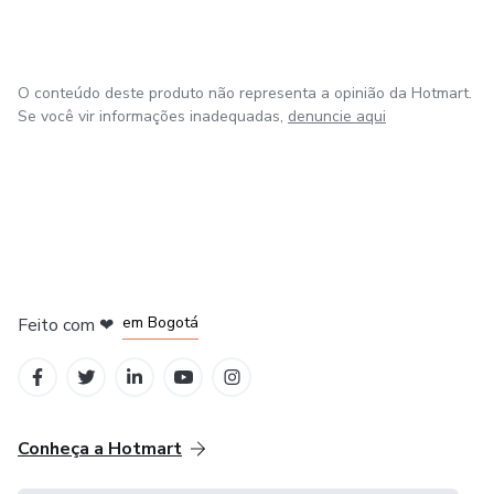
O conteúdo deste produto não representa a opinião da Hotmart.
Se você vir informações inadequadas,
denuncie aqui
em Amsterdam
em Madrid
em Bogotá
Feito com
❤
em Belo Horizonte
na Cidade do México
Conheça a Hotmart