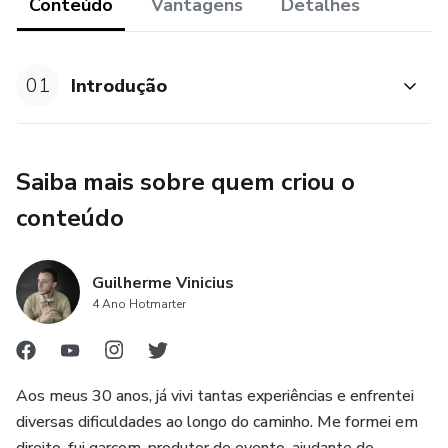
hábito de gastar, mas isso só acontece depois de se tornar
Conteúdo
Vantagens
Detalhes
bem enraizado e sistemático no seu subconsciente. Somos
vítimas dos nossos próprios hábitos.
01
Introdução
Neste guia prático você vai aprender lições valiosas sobre
Hábitos, Confiança em si mesmo, Ganancia, Autocontrole,
Coragem e Felicidade.
Saiba mais sobre quem criou o
conteúdo
Guilherme Vinicius
4 Ano Hotmarter
Aos meus 30 anos, já vivi tantas experiências e enfrentei
diversas dificuldades ao longo do caminho. Me formei em