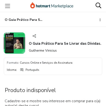
Ir
Ir
Ir
para
para
para
o
o
o
conteúdo
pagamento
rodapé
O Guia Prático Para Se Livrar das Dívidas.
principal
O Guia Prático Para Se Livrar das Dívidas.
Guilherme Vinicius
Formato
:
Cursos Online e Serviços de Assinatura
Idioma
:
Português
Produto indisponível
Cadastre-se e mostre seu interesse em comprar para o(a)
autor(a) deste curso!