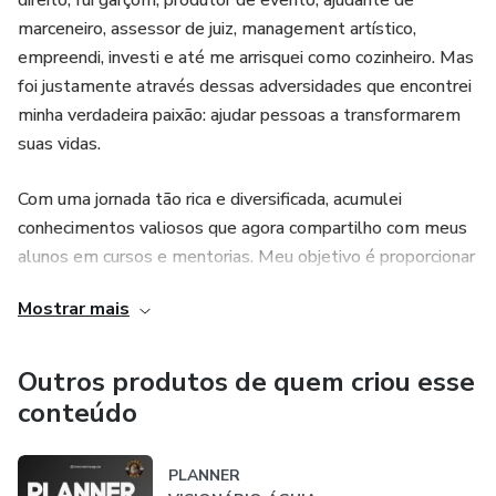
direito, fui garçom, produtor de evento, ajudante de
marceneiro, assessor de juiz, management artístico,
empreendi, investi e até me arrisquei como cozinheiro. Mas
foi justamente através dessas adversidades que encontrei
minha verdadeira paixão: ajudar pessoas a transformarem
suas vidas.
Com uma jornada tão rica e diversificada, acumulei
conhecimentos valiosos que agora compartilho com meus
alunos em cursos e mentorias. Meu objetivo é proporcionar
uma vida financeira saudável e equilibrada, para que todos
Mostrar mais
possam alcançar seus objetivos e sonhos. Mas minha
história vai além disso. Sou um exemplo vivo de
perseverança e determinação. Mesmo diante dos desafios
Outros produtos de quem criou esse
e obstáculos que encontrei, nunca perdi minha vontade de
conteúdo
vencer e seguir em frente.
PLANNER
Se você está em busca de um mentor que já enfrentou