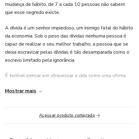
mudança de hábito, de 7 a cada 10 pessoas não sabem
que esse segredo existe.
A dívida é um senhor impiedoso, um inimigo fatal do hábito
da economia. Sob o peso das dívidas nenhuma pessoa é
capaz de realizar o seu melhor trabalho, a pessoa que se
deixa escravizar pelas dívidas é tão desamparada como o
escravo limitado pela ignorância.
É terrível pensar em atravessar a vida como uma vítima,
acorrentada inteiramente aos outros por dívidas. A
Mostrar mais
acumulação de dívidas é um hábito. Começa de modo
modesto, até que as dívidas vão assumindo proporções
enormes, pouco a pouco dominando inteiramente o
Acessar produto comprado
indivíduo.
O hábito de economizar pode ser tão prazeroso quanto o