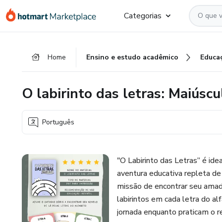
Ir
Ir
Ir
Categorias
para
para
para
o
o
o
conteúdo
pagamento
rodapé
Home
Ensino e estudo acadêmico
Educa
principal
O labirinto das letras: Maiúsc
Português
"O Labirinto das Letras” é id
aventura educativa repleta de 
missão de encontrar seu amado
labirintos em cada letra do al
jornada enquanto praticam o r