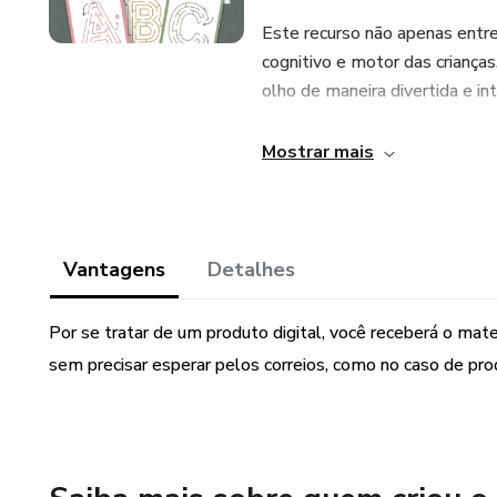
Este recurso não apenas entr
cognitivo e motor das criança
olho de maneira divertida e int
Este ebook exclusivo em PDF,
Mostrar mais
versões colorida e preto e br
Vantagens
Detalhes
Por se tratar de um produto digital, você receberá o mat
sem precisar esperar pelos correios, como no caso de prod