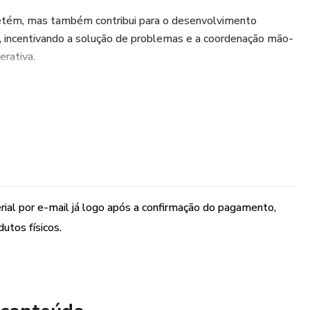
etém, mas também contribui para o desenvolvimento
s, incentivando a solução de problemas e a coordenação mão-
erativa.
 pronto para impressão em formato A4, está disponível nas
anco, proporcionando uma forma lúdica de explorar o alfabeto.
erial por e-mail já logo após a confirmação do pagamento,
utos físicos.