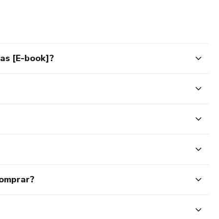
las [E-book]?
comprar?