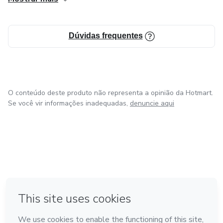
Temos tudo o que você procura em um só lugar.
Estamos disponíveis para te ajudar!
Dúvidas frequentes
O conteúdo deste produto não representa a opinião da Hotmart.
Se você vir informações inadequadas,
denuncie aqui
em Bogotá
em Amsterdam
em Madrid
na Cidade do México
Feito com
❤
em Belo Horizonte