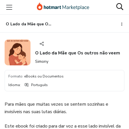
Ir
Ir
Ir
para
para
para
o
o
o
conteúdo
pagamento
rodapé
O Lado da Mãe que Os outros não veem
principal
O Lado da Mãe que Os outros não veem
Simony
Formato
:
eBooks ou Documentos
Idioma
:
Português
Para mães que muitas vezes se sentem sozinhas e
invisíveis nas suas lutas diárias.
Este ebook foi criado para dar voz a esse lado invisível da