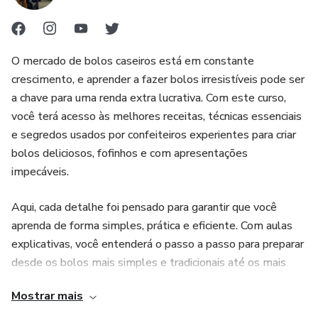
para assumir o controle da própria vida e das situações ao
seu redor.
O mercado de bolos caseiros está em constante
Este livro não é para qualquer um. Ele é para aqueles que
crescimento, e aprender a fazer bolos irresistíveis pode ser
querem despertar, sair da posição de vítimas e se tornar
a chave para uma renda extra lucrativa. Com este curso,
estrategistas da mente humana.
você terá acesso às melhores receitas, técnicas essenciais
⏳ AS REGRAS DO JOGO MUDARAM… E AGORA É SUA
e segredos usados por confeiteiros experientes para criar
VEZ DE JOGAR PARA GANHAR!
bolos deliciosos, fofinhos e com apresentações
impecáveis.
🔻 Clique no botão abaixo e comece agora sua
transformação mental!
Aqui, cada detalhe foi pensado para garantir que você
aprenda de forma simples, prática e eficiente. Com aulas
explicativas, você entenderá o passo a passo para preparar
desde os bolos mais simples e tradicionais até os mais
elaborados e sofisticados. Todas as receitas são testadas
Mostrar mais
e aprovadas, garantindo que cada bolo tenha textura