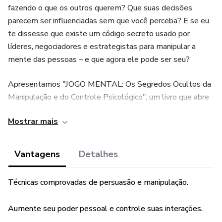
fazendo o que os outros querem? Que suas decisões
parecem ser influenciadas sem que você perceba? E se eu
te dissesse que existe um código secreto usado por
líderes, negociadores e estrategistas para manipular a
mente das pessoas – e que agora ele pode ser seu?
Apresentamos "JOGO MENTAL: Os Segredos Ocultos da
Manipulação e do Controle Psicológico", um livro que abre
as portas para um mundo que poucos conhecem. Aqui, você
Mostrar mais
descobrirá técnicas reais e comprovadas para influenciar,
persuadir e controlar qualquer situação, sem que ninguém
perceba.
Vantagens
Detalhes
O QUE VOCÊ VAI DESCOBRIR?
Técnicas comprovadas de persuasão e manipulação.
✔️ Os princípios ocultos da manipulação – como identificar e
Aumente seu poder pessoal e controle suas interações.
usá-los a seu favor.