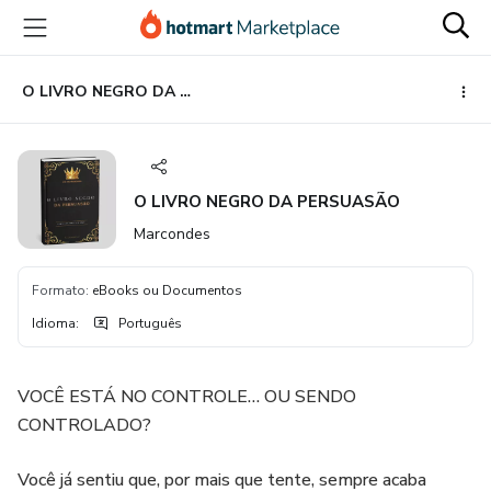
Ir
Ir
Ir
para
para
para
o
o
o
conteúdo
pagamento
rodapé
O LIVRO NEGRO DA PERSUASÃO
principal
O LIVRO NEGRO DA PERSUASÃO
Marcondes
Formato
:
eBooks ou Documentos
Idioma
:
Português
VOCÊ ESTÁ NO CONTROLE… OU SENDO
CONTROLADO?
Você já sentiu que, por mais que tente, sempre acaba