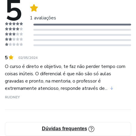
5
• Diluentes
1 avaliações
• Montar bancada
• Formula para borrifador
• Pele e suas camadas
5
02/05/2024
O curso é direto e objetivo, te faz não perder tempo com
• Pele artificial ( ensino a fazer)
coisas inúteis. O diferencial é que não são só aulas
gravadas e pronto, na mentoria, o professor é
• Pigmentação sólida ( movimento correto)
extremamente atencioso, responde através de...
RUDNEY
• Sombras ( movimentos corretos)
• Sumie ( diluição do preto para escalas tonais )
• Praticando em peles artificiais traços
Dúvidas frequentes