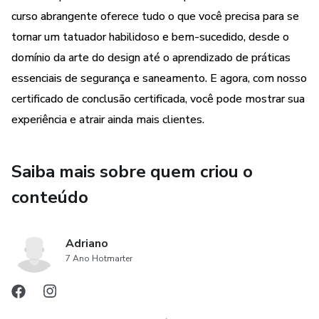
trabalhos em pele artificial, passarei tarefas para que você
curso abrangente oferece tudo o que você precisa para se
possa treinar para que na hora da tatuagem de verdade
tornar um tatuador habilidoso e bem-sucedido, desde o
você faça com excelência.
domínio da arte do design até o aprendizado de práticas
essenciais de segurança e saneamento. E agora, com nosso
Criamos vídeos simples e diretos para que qualquer
certificado de conclusão certificada, você pode mostrar sua
pessoa entender e absorver rapidamente o conteúdo.
experiência e atrair ainda mais clientes.
Podendo começar logo a cobrar seus trabalhos e ter sua
LIBERDADE
Saiba mais sobre quem criou o
FINANCEIRA
conteúdo
Aqui estão os temas abordados em nosso curso:
Adriano
7 Ano Hotmarter
• Tipos de maquinas
• A melhor maquina para começar a tatuar