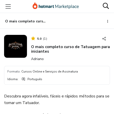
Ir
Ir
Ir
para
para
para
o
o
o
conteúdo
pagamento
rodapé
O mais completo curso de Tatuagem para iniciantes
principal
5.0
(
1
)
O mais completo curso de Tatuagem para
iniciantes
Adriano
Formato
:
Cursos Online e Serviços de Assinatura
Idioma
:
Português
Descubra agora infalíveis, fáceis e rápidos métodos para se
tornar um Tatuador.