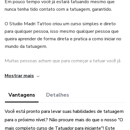
Em pouco tempo você já estará tatuando mesmo que
nunca tenha tido contato com a tatuagem, garantido.
O Studio Madri Tattoo criou um curso simples e direto
para qualquer pessoa, isso mesmo qualquer pessoa que
queira aprender de forma direta e pratica a como iniciar no
mundo da tatuagem.
Muitas pessoas acham que para começar a tatuar você já
precisa saber fazer de tudo.
Mostrar mais
Mas não precisa.
Vantagens
Detalhes
Você sabia que 80% das tatuagens que saem de um
Studio de tatuagem são as chamadas “tatuagens
Você está pronto para levar suas habilidades de tatuagem
comercias”?
para o próximo nível? Não procure mais do que o nosso "O
Nesse curso eu vou te ensinar a como fazer esses
mais completo curso de Tatuador para iniciante"! Este