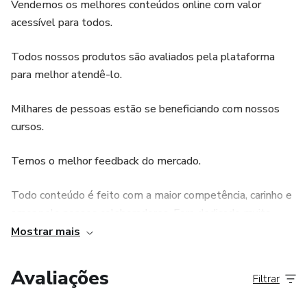
Vendemos os melhores conteúdos online com valor
• Conhecendo sua maquina de bobina
acessível para todos.
• Regular maquina de bobina
Todos nossos produtos são avaliados pela plataforma
para melhor atendê-lo.
• Manutenção de maquina de bobina
Milhares de pessoas estão se beneficiando com nossos
• Conhecendo sua maquina rotativa
cursos.
• Conhecendo suam maquina Pen
Temos o melhor feedback do mercado.
• Materiais
Todo conteúdo é feito com a maior competência, carinho e
amor pelo nossos colaboradores. Fora dedicado muito
• Assepsia
tempo e estudos para poder entregar um conteúdo tão
Mostrar mais
abrangente para ser compartilhado com vocês.
• Tintas
Avaliações
Filtrar
Não deixe de compartilhar essa experiência com seus
• Agulhas ( Rl, RS MR, MG)
amigos.