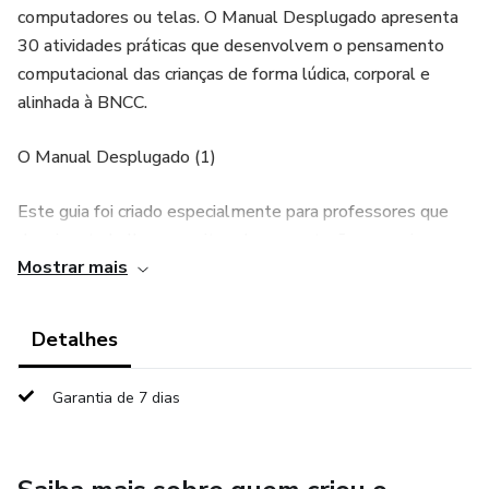
computadores ou telas. O Manual Desplugado apresenta
30 atividades práticas que desenvolvem o pensamento
computacional das crianças de forma lúdica, corporal e
alinhada à BNCC.
O Manual Desplugado (1)
Este guia foi criado especialmente para professores que
desejam trabalhar conceitos de computação com crianças
Mostrar mais
de 4 a 5 anos, utilizando apenas materiais simples e
acessíveis.
Detalhes
O manual está organizado em três eixos da BNCC:
Pensamento Computacional, Mundo Digital e Cultura
Garantia de 7 dias
Digital, permitindo que o professor desenvolva habilidades
importantes como lógica, resolução de problemas,
reconhecimento de padrões e uso consciente da