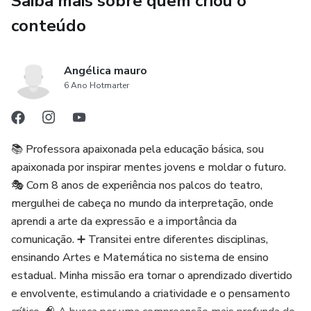
Saiba mais sobre quem criou o
tecnologia.
conteúdo
O Manual Desplugado (1)
Angélica mauro
Cada atividade inclui objetivo pedagógico, materiais
6 Ano Hotmarter
necessários, tempo estimado, competências da BNCC e
sugestões de avaliação, facilitando a aplicação em sala de
aula.
📚 Professora apaixonada pela educação básica, sou
Entre as atividades propostas estão jogos corporais,
apaixonada por inspirar mentes jovens e moldar o futuro.
desafios de lógica, brincadeiras tradicionais adaptadas e
🎭 Com 8 anos de experiência nos palcos do teatro,
experiências criativas que ajudam as crianças a
mergulhei de cabeça no mundo da interpretação, onde
compreender como a tecnologia funciona, mesmo sem
aprendi a arte da expressão e a importância da
utilizar dispositivos eletrônicos.
comunicação. ➕ Transitei entre diferentes disciplinas,
ensinando Artes e Matemática no sistema de ensino
O material foi pensado para ser prático, acessível e
estadual. Minha missão era tornar o aprendizado divertido
aplicável em qualquer escola, utilizando materiais simples
e envolvente, estimulando a criatividade e o pensamento
como papelão, barbante, cartolina, massinha e objetos do