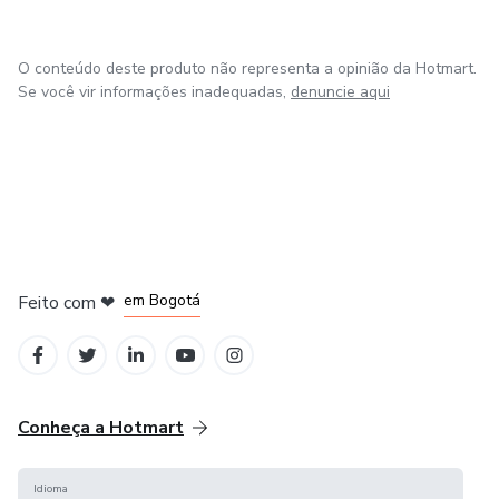
O conteúdo deste produto não representa a opinião da Hotmart.
Se você vir informações inadequadas,
denuncie aqui
em Amsterdam
em Madrid
em Bogotá
Feito com
❤
em Belo Horizonte
na Cidade do México
Conheça a Hotmart
Idioma