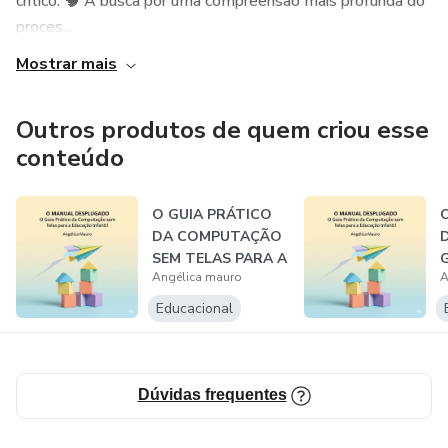
crítico. 🧠 A busca por uma compreensão mais profunda do
cotidiano.
proces...
Mostrar mais
Ideal para professores da Educação Infantil, coordenadores
pedagógicos e escolas que desejam inovar na prática
pedagógica e trabalhar os conceitos de computação
Outros produtos de quem criou esse
exigidos pela BNCC de forma significativa e divertida.
conteúdo
O GUIA PRÁTICO
DA COMPUTAÇÃO
SEM TELAS PARA A
G
Angélica mauro
A
EDUCAÇÃO
INFAN...
T
Educacional
Dúvidas frequentes