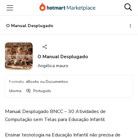
Ir
Ir
Ir
para
para
para
o
o
o
conteúdo
pagamento
rodapé
O Manual Desplugado
principal
O Manual Desplugado
Angélica mauro
Formato
:
eBooks ou Documentos
Idioma
:
Português
Manual Desplugado BNCC – 30 Atividades de
Computação sem Telas para Educação Infantil
Ensinar tecnologia na Educação Infantil não precisa de