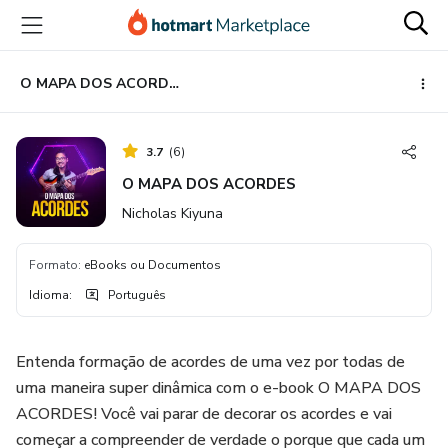
Ir
Ir
Ir
para
para
para
o
o
o
conteúdo
pagamento
rodapé
O MAPA DOS ACORDES
principal
3.7
(
6
)
O MAPA DOS ACORDES
Nicholas Kiyuna
Formato
:
eBooks ou Documentos
Idioma
:
Português
Entenda formação de acordes de uma vez por todas de
uma maneira super dinâmica com o e-book O MAPA DOS
ACORDES! Você vai parar de decorar os acordes e vai
começar a compreender de verdade o porque que cada um