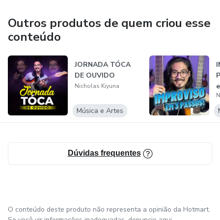
Outros produtos de quem criou esse
conteúdo
JORNADA TÓCA
DE OUVIDO
P
e
Nicholas Kiyuna
N
Música e Artes
Dúvidas frequentes
O conteúdo deste produto não representa a opinião da Hotmart.
Se você vir informações inadequadas,
denuncie aqui