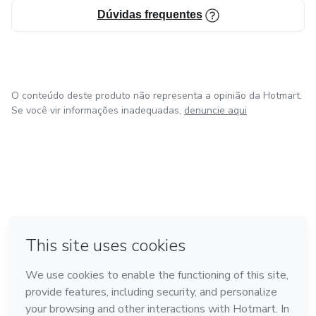
Dúvidas frequentes
O conteúdo deste produto não representa a opinião da Hotmart.
Se você vir informações inadequadas,
denuncie aqui
em Bogotá
em Amsterdam
em Madrid
na Cidade do México
Feito com
❤
em Belo Horizonte