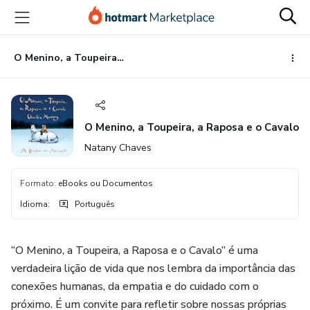
Ir
Ir
Ir
para
para
para
o
o
o
conteúdo
pagamento
rodapé
O Menino, a Toupeira, a Raposa e o Cavalo
principal
O Menino, a Toupeira, a Raposa e o Cavalo
Natany Chaves
Formato
:
eBooks ou Documentos
Idioma
:
Português
“O Menino, a Toupeira, a Raposa e o Cavalo” é uma
verdadeira lição de vida que nos lembra da importância das
conexões humanas, da empatia e do cuidado com o
próximo. É um convite para refletir sobre nossas próprias