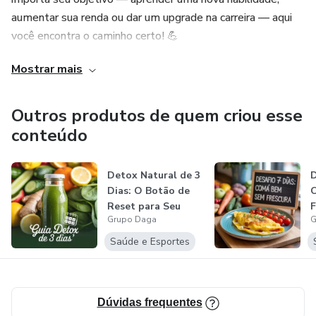
saborosa, o refrigerante por uma água saborizada natural e
aumentar sua renda ou dar um upgrade na carreira — aqui
perceber, em poucos dias, mais disposição, leveza e bem-
você encontra o caminho certo! 💪
estar.
Mostrar mais
Grupo Daga: aprendizado que gera transformação e
É isso que o método propõe: uma evolução real, um passo
sucesso!
de cada vez.
Outros produtos de quem criou esse
🌟 Ideal para:
conteúdo
Quem quer emagrecer com equilíbrio e sem restrições
Detox Natural de 3
D
extremas
Dias: O Botão de
Reset para Seu
F
Quem busca mais energia e leveza no dia a dia
Grupo Daga
G
Corpo e E...
Saúde e Esportes
Quem deseja melhorar a alimentação da família com
opções simples e acessíveis
Dúvidas frequentes
🔥 Por que este guia é diferente: