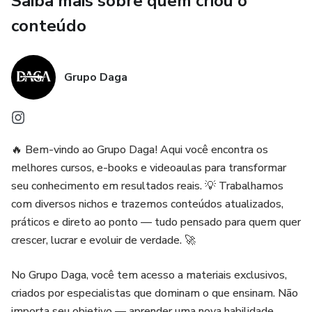
Saiba mais sobre quem criou o
Ideias de lanches rápidos e acessíveis para manter a
conteúdo
energia o dia todo
Sugestões de bebidas que hidratam e ajudam seu corpo a
Grupo Daga
funcionar melhor
Um plano leve e flexível que se adapta à sua rotina, não o
contrário
🔥 Bem-vindo ao Grupo Daga! Aqui você encontra os
melhores cursos, e-books e videoaulas para transformar
💡 O segredo está nas pequenas trocas — não na
seu conhecimento em resultados reais. 💡 Trabalhamos
perfeição.
com diversos nichos e trazemos conteúdos atualizados,
práticos e direto ao ponto — tudo pensado para quem quer
Este ebook foi criado para quem quer melhorar seus
crescer, lucrar e evoluir de verdade. 🚀
hábitos sem sofrimento, respeitando seu ritmo e seu
estilo de vida.
No Grupo Daga, você tem acesso a materiais exclusivos,
criados por especialistas que dominam o que ensinam. Não
Imagine trocar o pão branco por uma versão integral
importa seu objetivo — aprender uma nova habilidade,