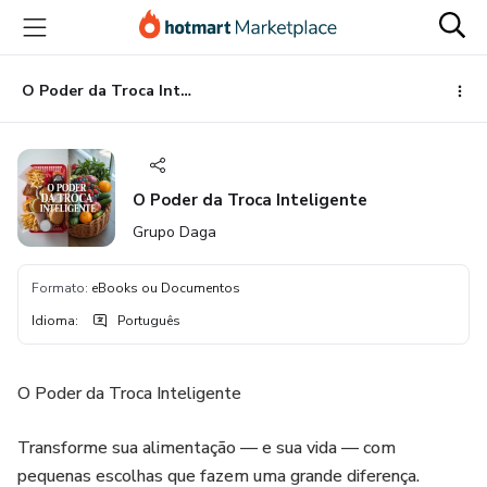
Ir
Ir
Ir
para
para
para
o
o
o
conteúdo
pagamento
rodapé
O Poder da Troca Inteligente
principal
O Poder da Troca Inteligente
Grupo Daga
Formato
:
eBooks ou Documentos
Idioma
:
Português
O Poder da Troca Inteligente
Transforme sua alimentação — e sua vida — com
pequenas escolhas que fazem uma grande diferença.