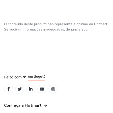
✔️ Nada de dietas impossíveis
✔️ Tudo com ingredientes que você já tem em casa
O conteúdo deste produto não representa a opinião da Hotmart.
Se você vir informações inadequadas,
denuncie aqui
✔️ Zero complicação — apenas resultados reais
✔️ Método leve, sustentável e possível
✨ Comece hoje. Comece simples. Comece com uma troca.
em Amsterdam
em Madrid
Seu corpo e sua mente vão agradecer
em Bogotá
Feito com
❤
em Belo Horizonte
na Cidade do México
Conheça a Hotmart