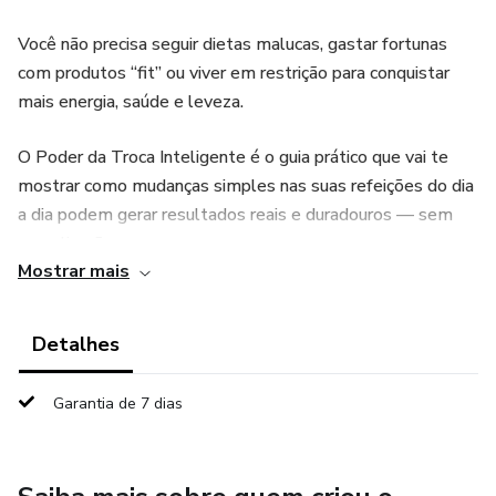
Você não precisa seguir dietas malucas, gastar fortunas
com produtos “fit” ou viver em restrição para conquistar
mais energia, saúde e leveza.
O Poder da Troca Inteligente é o guia prático que vai te
mostrar como mudanças simples nas suas refeições do dia
a dia podem gerar resultados reais e duradouros — sem
complicação.
Mostrar mais
📘 O que você vai encontrar dentro:
Detalhes
Substituições inteligentes para o café da manhã, almoço,
lanche e jantar
Garantia de 7 dias
Dicas para equilibrar sua alimentação sem abrir mão do
prazer de comer