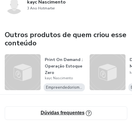
kayc Nascimento
3 Ano Hotmarter
Outros produtos de quem criou esse
conteúdo
Print On Demand :
D
Operação Estoque
M
Zero
k
kayc Nascimento
Empreendedorismo Digital
Dúvidas frequentes