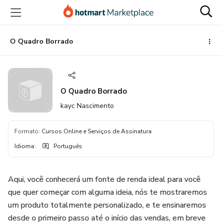
Ir
Ir
Ir
para
para
para
o
o
o
conteúdo
pagamento
rodapé
O Quadro Borrado
principal
O Quadro Borrado
kayc Nascimento
Formato
:
Cursos Online e Serviços de Assinatura
Idioma
:
Português
Aqui, você conhecerá um fonte de renda ideal para você
que quer começar com alguma ideia, nós te mostraremos
um produto totalmente personalizado, e te ensinaremos
desde o primeiro passo até o início das vendas, em breve