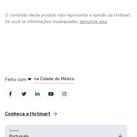
O conteúdo deste produto não representa a opinião da Hotmart.
Se você vir informações inadequadas,
denuncie aqui
em Bogotá
em Amsterdam
em Madrid
na Cidade do México
Feito com
❤
em Belo Horizonte
Conheça a Hotmart
Idioma
Português