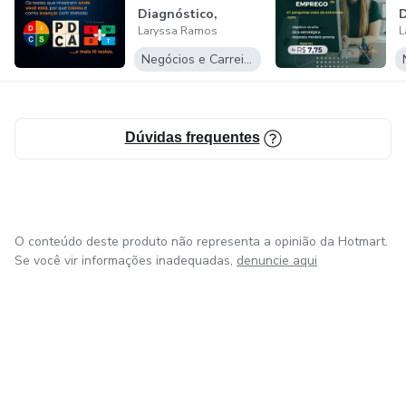
Diagnóstico,
Laryssa Ramos
L
Clareza e Ação
para...
E
Negócios e Carreira
Dúvidas frequentes
O conteúdo deste produto não representa a opinião da Hotmart.
Se você vir informações inadequadas,
denuncie aqui