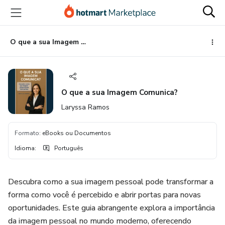
Ir
Ir
Ir
para
para
para
o
o
o
conteúdo
pagamento
rodapé
O que a sua Imagem Comunica?
principal
O que a sua Imagem Comunica?
Laryssa Ramos
Formato
:
eBooks ou Documentos
Idioma
:
Português
Descubra como a sua imagem pessoal pode transformar a
forma como você é percebido e abrir portas para novas
oportunidades. Este guia abrangente explora a importância
da imagem pessoal no mundo moderno, oferecendo