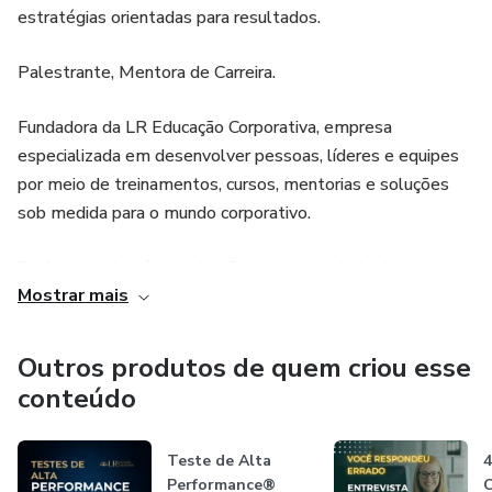
estratégias orientadas para resultados.
Palestrante, Mentora de Carreira.
Fundadora da LR Educação Corporativa, empresa
especializada em desenvolver pessoas, líderes e equipes
por meio de treinamentos, cursos, mentorias e soluções
sob medida para o mundo corporativo.
Professora de pós-graduação na Universidade de
Mostrar mais
Fortaleza e Faculdade CDL em temas como: Estratégias
de Vendas, Gestão de Alta Performance, Comunicação
Corporativa, Neuromarketing aplicado a vendas.
Outros produtos de quem criou esse
conteúdo
Teste de Alta
Performance®