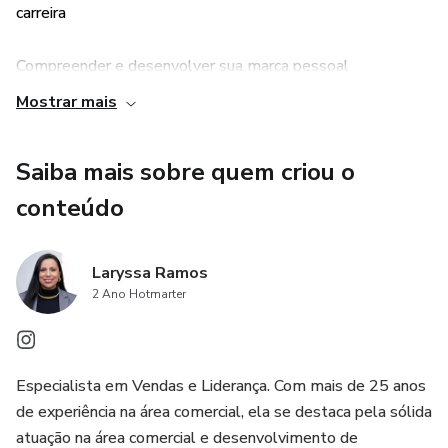
carreira
Compreender e desenvolver sua marca pessoal
Mostrar mais
Aprender técnicas de apresentação e comportamento
adequados
Saiba mais sobre quem criou o
Desenvolver habilidades para interagir eficazmente
conteúdo
Gerenciar e melhorar sua presença online
Laryssa Ramos
2 Ano Hotmarter
Especialista em Vendas e Liderança. Com mais de 25 anos
de experiência na área comercial, ela se destaca pela sólida
atuação na área comercial e desenvolvimento de