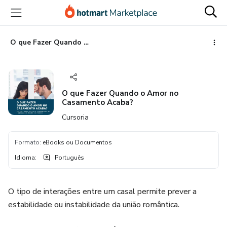
Ir
Ir
Ir
para
para
para
o
o
o
conteúdo
pagamento
rodapé
O que Fazer Quando o Amor no Casamento Acaba?
principal
O que Fazer Quando o Amor no
Casamento Acaba?
Cursoria
Formato
:
eBooks ou Documentos
Idioma
:
Português
O tipo de interações entre um casal permite prever a
estabilidade ou instabilidade da união romântica.