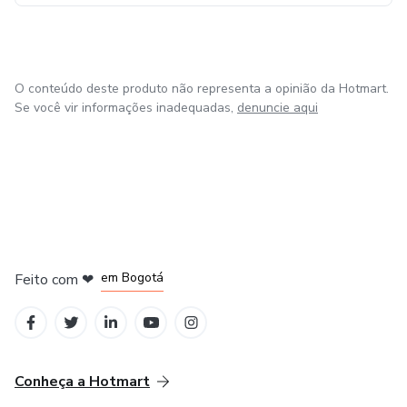
O conteúdo deste produto não representa a opinião da Hotmart.
Se você vir informações inadequadas,
denuncie aqui
em Amsterdam
em Madrid
em Bogotá
Feito com
❤
em Belo Horizonte
na Cidade do México
Conheça a Hotmart