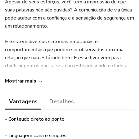
Apesar de seus esforços, você tem a impressão de que
suas palavras não são ouvidas? A comunicação de via única
pode acabar com a confiança e a sensação de segurança em
um relacionamento.
E existem diversos sintomas emocionais e
comportamentais que podem ser observados em uma
relação que não está indo bem. E esse livro vem para
clarificar pontos que talvez não estejam sendo notados
dentro da relação, além de abordar sobre atitudes que
Mostrar mais
podem ser adotadas no dia a dia.
Esperamos que depois da leitura do livro você sinta-se
Vantagens
Detalhes
capaz de tomar as decisões de forma sábia e segura.
- Conteúdo direto ao ponto
Boa leitura!
- Linguagem clara e simples