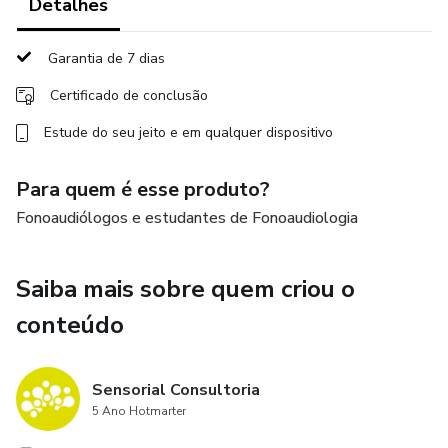
Detalhes
via oral;
Garantia de 7 dias
- Blue Dye Test (quando usar?): protocolo, indicação e
contra-indicação;
Certificado de conclusão
Estude do seu jeito e em qualquer dispositivo
- Papel do fonoaudiólogo na decanulação e no desmame
da ventilação mecânica;
Para quem é esse produto?
Fonoaudiólogos e estudantes de Fonoaudiologia
- Protocolos de decanulação;
- Abordagem terapêutica e conduta;
Saiba mais sobre quem criou o
conteúdo
- Manuseio da válvula de fala nos pacientes com e sem
ventilação mecânica;
Sensorial Consultoria
- Adaptação da válvula de fala (benefícios/indicações e
5 Ano Hotmarter
contra indicações);