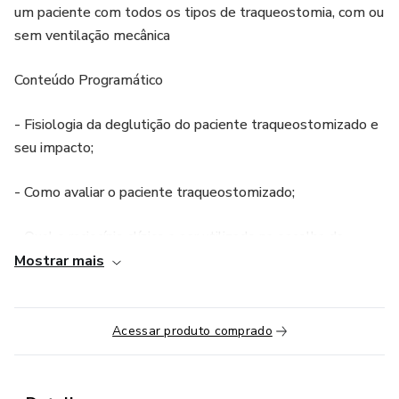
um paciente com todos os tipos de traqueostomia, com ou
sem ventilação mecânica
Conteúdo Programático
- Fisiologia da deglutição do paciente traqueostomizado e
seu impacto;
- Como avaliar o paciente traqueostomizado;
- Qual o raciocínio clínico a ser utilizado na escolha da
abordagem terapêutica (abordagem direta e indireta);
Mostrar mais
- Indicação e tipos de cânulas;
Acessar produto comprado
- Aspiração traqueal;
- Passo a passo de quando e como iniciar alimentação por