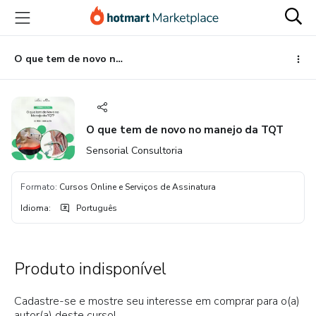
Ir
Ir
Ir
para
para
para
o
o
o
conteúdo
pagamento
rodapé
O que tem de novo no manejo da TQT
principal
O que tem de novo no manejo da TQT
Sensorial Consultoria
Formato
:
Cursos Online e Serviços de Assinatura
Idioma
:
Português
Produto indisponível
Cadastre-se e mostre seu interesse em comprar para o(a)
autor(a) deste curso!