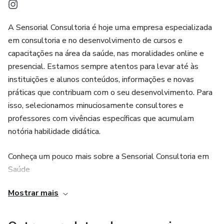
- Tipos de válvula de fala;
A Sensorial Consultoria é hoje uma empresa especializada
- Protocolo de adaptação da válvula;
em consultoria e no desenvolvimento de cursos e
capacitações na área da saúde, nas moralidades online e
- Alimentação com válvula de fala.
presencial. Estamos sempre atentos para levar até às
instituições e alunos conteúdos, informações e novas
Fga. IRENE DE PEDRO NETTO VARTANIAN CRFa 2-
práticas que contribuam com o seu desenvolvimento. Para
2514-6
isso, selecionamos minuciosamente consultores e
professores com vivências específicas que acumulam
CURSO ONLINE/AO VIVO
notória habilidade didática.
🗓️ Data: 17/05/25 - Horário: 8h às 17h
Conheça um pouco mais sobre a Sensorial Consultoria em
Saúde
🎥 Acesso ao replay por 6 meses
Mostrar mais
Missão
🏅 Certificado h/aula que conta pontos para solicitar ou
renovar o título de especialista pelo CFFa
Prover excelência de qualidade no âmbito da geração do