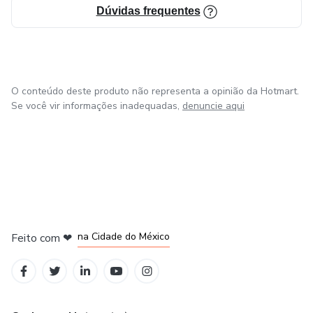
Dúvidas frequentes
O conteúdo deste produto não representa a opinião da Hotmart.
Se você vir informações inadequadas,
denuncie aqui
em Bogotá
em Amsterdam
em Madrid
na Cidade do México
Feito com
❤
em Belo Horizonte