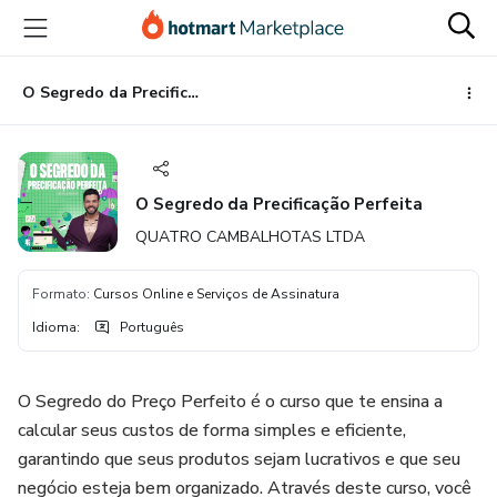
Ir
Ir
Ir
para
para
para
o
o
o
conteúdo
pagamento
rodapé
O Segredo da Precificação Perfeita
principal
O Segredo da Precificação Perfeita
QUATRO CAMBALHOTAS LTDA
Formato
:
Cursos Online e Serviços de Assinatura
Idioma
:
Português
O Segredo do Preço Perfeito é o curso que te ensina a
calcular seus custos de forma simples e eficiente,
garantindo que seus produtos sejam lucrativos e que seu
negócio esteja bem organizado. Através deste curso, você