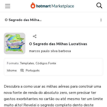
Ir
Ir
Ir
para
para
para
o
o
o
conteúdo
pagamento
rodapé
O Segredo das Milhas Lucrativas
principal
O Segredo das Milhas Lucrativas
marcos paulo silva barbosa
Formato
:
Templates, Códigos Fonte
Idioma
:
Português
Descubra a como usar as milhas aéreas para construir uma
nova fonte de renda do absoluto zero, sem precisar ter
gastos exorbitantes no cartão ou até mesmo ter um limite
muito alto! Revelei o segredo completo dento deste