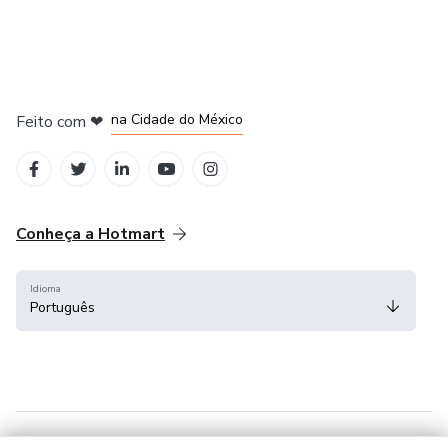
em Bogotá
em Amsterdam
em Madrid
na Cidade do México
Feito com
❤
em Belo Horizonte
Conheça a Hotmart
Idioma
Português