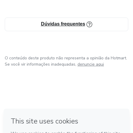
Dúvidas frequentes
O conteúdo deste produto não representa a opinião da Hotmart.
Se você vir informações inadequadas,
denuncie aqui
em Bogotá
em Amsterdam
em Madrid
na Cidade do México
Feito com
❤
em Belo Horizonte