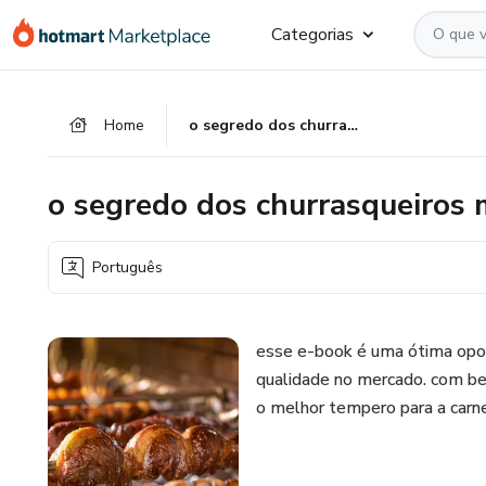
Ir
Ir
Ir
Categorias
para
para
para
o
o
o
conteúdo
pagamento
rodapé
Home
o segredo dos churrasqueiros mestre
principal
o segredo dos churrasqueiros 
Português
esse e-book é uma ótima opor
qualidade no mercado. com ben
o melhor tempero para a carne