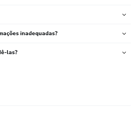
rmações inadequadas?
ê-las?