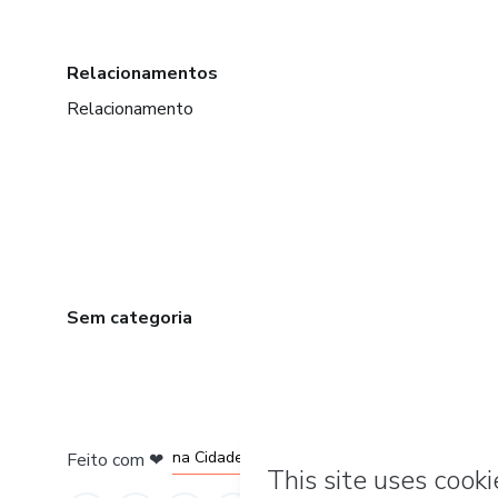
Relacionamentos
Relacionamento
Sem categoria
em Bogotá
em Amsterdam
em Madrid
na Cidade do México
Feito com
❤
em Belo Horizonte