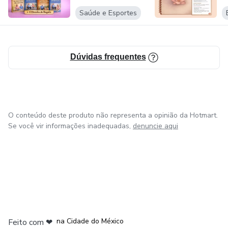
LA ME...
Saúde e Esportes
Dúvidas frequentes
O conteúdo deste produto não representa a opinião da Hotmart.
Se você vir informações inadequadas,
denuncie aqui
em Bogotá
em Amsterdam
em Madrid
na Cidade do México
Feito com
❤