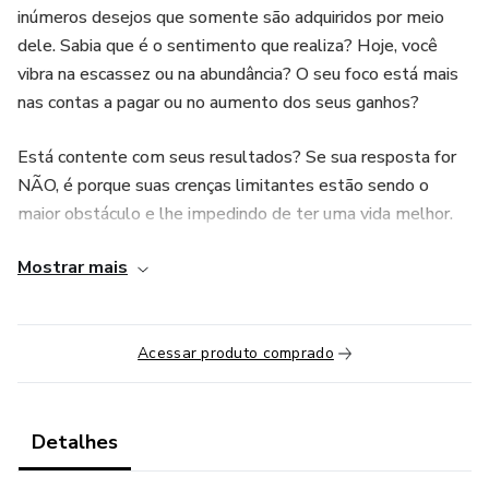
inúmeros desejos que somente são adquiridos por meio
dele. Sabia que é o sentimento que realiza? Hoje, você
vibra na escassez ou na abundância? O seu foco está mais
nas contas a pagar ou no aumento dos seus ganhos?
Está contente com seus resultados? Se sua resposta for
NÃO, é porque suas crenças limitantes estão sendo o
maior obstáculo e lhe impedindo de ter uma vida melhor.
Como seria concentrar sua energia em ter mais dinheiro e
Mostrar mais
vibrar na abundância? Focar na solução e não no problema?
Já imaginou possuir um conhecimento transformador, capaz
de mudar a sua maneira de ver, pensar, sentir, ter e fazer
Acessar produto comprado
mais dinheiro? Ficou interessado? Participe do
Treinamento on-line O SENTIMENTO QUE CRIA A
RIQUEZA, com a master coach e terapeuta Suzete
Detalhes
Mrozinski.