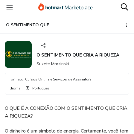
Ir
Ir
Ir
para
para
para
o
o
o
conteúdo
pagamento
rodapé
O SENTIMENTO QUE CRIA A RIQUEZA
principal
O SENTIMENTO QUE CRIA A RIQUEZA
Suzete Mrozinski
Formato
:
Cursos Online e Serviços de Assinatura
Idioma
:
Português
O QUE É A CONEXÃO COM O SENTIMENTO QUE CRIA
A RIQUEZA?
O dinheiro é um símbolo de energia. Certamente, você tem