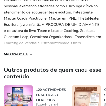
Há mais de vinte anos atuo no desenvolvimento de
pessoas, exercendo atividades como Psicóloga clínica no
atendimento de adolescentes e adultos, Palestrante,
Master Coach, Practitioner Master em PNL, ThetaHealer,
Escritora (livro infantil: A PROCURA DE UM DIAMANTE
e co-autora do livro Team e Leader Coaching, Graduada
Quantum Leap, Consultora Organizacional, Especialista em
Coaching de Vendas e Psicomotricidade Thiers.
Mostrar mais
Filosofia de vida: "Sonhar, confiar, viver intensamente e
agradecer."
Outros produtos de quem criou esse
conteúdo
120 ACTIVIDADES
C
PRÁCTICAS Y
S
EJERCICIOS​
L
Suzete Mrozinski
S
ADAPTADOS PARA