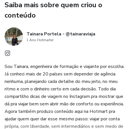
Saiba mais sobre quem criou o
bicicleta Vélib e o cartão Navigo Découverte
conteúdo
✔ Os bairros mais estratégicos para se hospedar: Le
Marais, Quartier Latin, Montmartre e mais
Tainara Portela - @tainaraviaja
1 Ano Hotmarter
✔ Os clássicos que você tem que conhecer: Torre Eiffel,
Louvre, Arco do Triunfo, Sacré-Coeur, Museu d'Orsay, Rio
Sena
Sou Tainara, engenheira de formação e viajante por escolha.
✔ Dicas de economia e o que realmente vale o ingresso (e
Já conheci mais de 20 países sem depender de agência
o que não vale)
nenhuma, planejando cada detalhe do meu jeito, no meu
ritmo e com o dinheiro certo em cada decisão. Todo dia
✔ Roteiros de dias organizados por estilo de viajante
compartilho dicas de viagem no Instagram pra mostrar que
dá pra viajar bem sem abrir mão de conforto ou experiência.
Agora também produzo conteúdo aqui na Hotmart pra
ajudar quem quer dar esse mesmo passo: viajar por conta
própria, com liberdade, sem intermediários e sem medo de