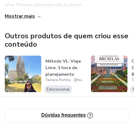
errar. Porque viajar bem não é gastar ...
Mostrar mais
Outros produtos de quem criou esse
conteúdo
Método VL: Viaje
O
Livre: 1 hora de
planejamento
B
Tainara Portela - @tainaraviaja
personalizado...
d
Educacional
Dúvidas frequentes