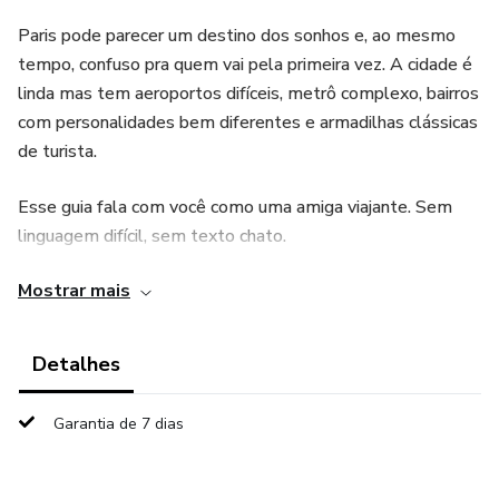
Paris pode parecer um destino dos sonhos e, ao mesmo
tempo, confuso pra quem vai pela primeira vez. A cidade é
linda mas tem aeroportos difíceis, metrô complexo, bairros
com personalidades bem diferentes e armadilhas clássicas
de turista.
Esse guia fala com você como uma amiga viajante. Sem
linguagem difícil, sem texto chato.
Mostrar mais
✔ O que saber antes de arrumar a mala: documentos, visto
(brasileiros não precisam!), moeda, internet e dicas de
cartão internacional
Detalhes
✔ Como chegar pelos três aeroportos (CDG, Orly e
Garantia de 7 dias
Beauvais) e quanto custa cada opção
✔ Como circular sem estresse: metrô, RER, ônibus,