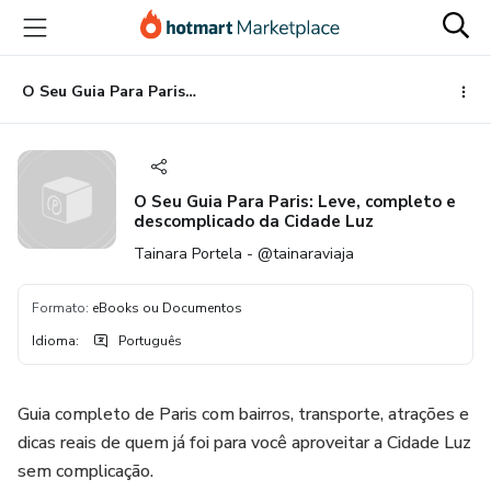
Ir
Ir
Ir
para
para
para
o
o
o
conteúdo
pagamento
rodapé
O Seu Guia Para Paris: Leve, completo e descomplicado da Cidade Luz
principal
O Seu Guia Para Paris: Leve, completo e
descomplicado da Cidade Luz
Tainara Portela - @tainaraviaja
Formato
:
eBooks ou Documentos
Idioma
:
Português
Guia completo de Paris com bairros, transporte, atrações e
dicas reais de quem já foi para você aproveitar a Cidade Luz
sem complicação.