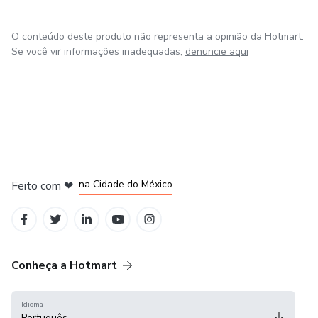
O conteúdo deste produto não representa a opinião da Hotmart.
Se você vir informações inadequadas,
denuncie aqui
em Bogotá
em Amsterdam
em Madrid
na Cidade do México
Feito com
❤
em Belo Horizonte
Conheça a Hotmart
Idioma
Português