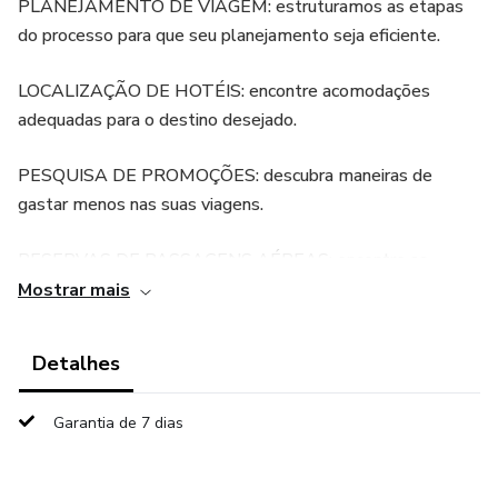
PLANEJAMENTO DE VIAGEM: estruturamos as etapas
do processo para que seu planejamento seja eficiente.
LOCALIZAÇÃO DE HOTÉIS: encontre acomodações
adequadas para o destino desejado.
PESQUISA DE PROMOÇÕES: descubra maneiras de
gastar menos nas suas viagens.
RESERVAS DE PASSAGENS AÉREAS: encontre as
tarifas aéreas ideais para seu destino
Mostrar mais
• FOTOGRAFIA: fotografe os melhores momentos de
Detalhes
suas viagens.
Garantia de 7 dias
• DOCUMENTAÇÃO: obtenha conselhos sobre o que você
precisa arranjar antes do seu vôo.