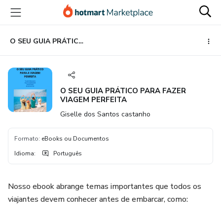
Ir
Ir
Ir
para
para
para
o
o
o
conteúdo
pagamento
rodapé
O SEU GUIA PRÁTICO PARA FAZER VIAGEM PERFEITA
principal
O SEU GUIA PRÁTICO PARA FAZER
VIAGEM PERFEITA
Giselle dos Santos castanho
Formato
:
eBooks ou Documentos
Idioma
:
Português
Nosso ebook abrange temas importantes que todos os
viajantes devem conhecer antes de embarcar, como: