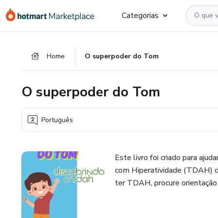
Ir
Ir
Ir
Categorias
para
para
para
o
o
o
conteúdo
pagamento
rodapé
Home
O superpoder do Tom
principal
O superpoder do Tom
Português
Este livro foi criado para aju
com Hiperatividade (TDAH) de 
ter TDAH, procure orientação 